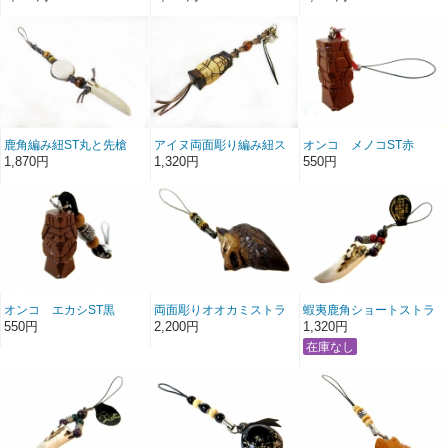
鹿角編み紐ST丸と先槍
アイヌ両面彫り編み紐ス
オンコ メノコST赤
青紐
トラップ
1,870円
1,320円
550円
オンコ エカシST黒
両面彫りオオカミストラ
蝦夷鹿角ショートストラ
ップ虎目石
ップリング型 赤紫珠
550円
2,200円
1,320円