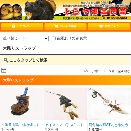
並べ替え：
在庫ありのみ表示
木彫りストラップ
ここをタップして検索
3
ページ中
1
ページ目（全40件）
木彫りストラップ
木製登山靴 編み紐スト
アイヌメノコ手ぶらスト
鹿角編み紐ST丸と槍先赤
ラップ青鈴付
ラップ
紐
1,980円
1,320円
1,870円