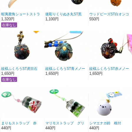
蝦夷鹿角ショートストラ
後彫りくりぬき丸ST黒
ウッドビーズST白オンコ
ップリング型緑紫玉
キツネ
1,320円
1,100円
550円
紋様ふくろうST虎目石
紋様ふくろうST青メノー
紋様ふくろうST赤メノー
1,650円
1,650円
1,650円
まりもストラップ 赤
マリモストラップ グリ
シマエナガ鈴 根付
ーン
440円
440円
440円