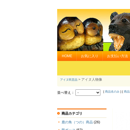
HOME
お気に入り
お支払い方法
> アイヌ人物像
アイヌ民芸品
[
商品名のみ
] [
商品
並べ替え：
商品カテゴリ
鹿の角（つの）商品
(26)