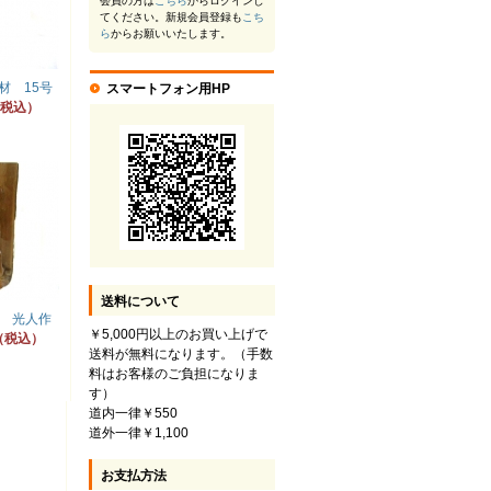
会員の方は
こちら
からログインし
てください。新規会員登録も
こち
ら
からお願いいたします。
材 15号
スマートフォン用HP
円（税込）
送料について
 光人作
￥5,000円以上のお買い上げで
円（税込）
送料が無料になります。（手数
料はお客様のご負担になりま
す）
道内一律￥550
道外一律￥1,100
お支払方法