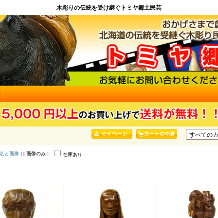
木彫りの伝統を受け継ぐトミヤ郷土民芸
名と画像
] [ 画像のみ ]
在庫あり