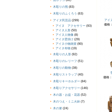
熊ボッコ
(62)
木彫りの熊
(83)
木彫りのふくろう
(63)
アイ
アイヌ民芸品
(299)
価格
アイヌ アクセサリー
(93)
アイヌ人形
(50)
アイヌ人物像
(8)
アイヌ壁掛け
(29)
アイヌ小物雑貨
(90)
アイヌ布物
(19)
木彫りの人形
(92)
木彫りのレリーフ
(51)
木彫りの動物
(38)
木彫りストラップ
(40)
価格
木彫りキーホルダー
(84)
木彫りアクセサリー
(146)
木の器・お盆・花器
(52)
木のつえ・ミニ火鉢
(7)
木の箸
(24)