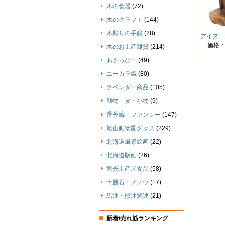
木の食器
(72)
木のクラフト
(144)
木彫りの手鏡
(28)
アイヌ 
価格
木のお土産雑貨
(214)
あさっぴー
(49)
ユーカラ織
(80)
ラベンダー商品
(105)
動物 皮・小物
(9)
番外編 ファンシー
(147)
旭山動物園グッズ
(229)
北海道風景絵画
(22)
北海道版画
(26)
観光土産屋食品
(58)
十勝石・メノウ
(17)
馬油・熊油関連
(21)
新着/売れ筋ランキング