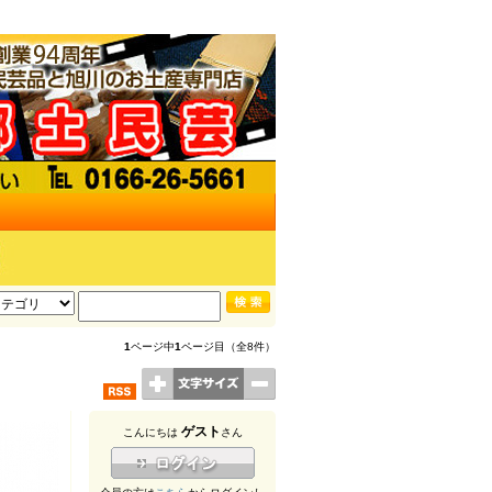
1
ページ中
1
ページ目（全8件）
ゲスト
こんにちは
さん