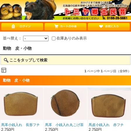
並べ替え：
在庫ありのみ表示
動物 皮・小物
ここをタップして検索
1
ページ中
1
ページ目（全9件）
動物 皮・小物
馬革小銭入れ 長形フチ
馬革 小銭入れ丸こげ茶
馬皮小銭入れ 赤フチ
茶
2,750円
2,750円
2,750円