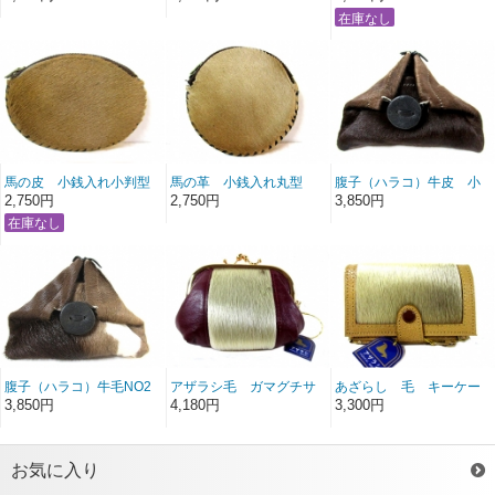
馬の皮 小銭入れ小判型
馬の革 小銭入れ丸型
腹子（ハラコ）牛皮 小
銭入れ こげ茶
2,750円
2,750円
3,850円
腹子（ハラコ）牛毛NO2
アザラシ毛 ガマグチサ
あざらし 毛 キーケー
茶
イフ
ス 小銭入れ
3,850円
4,180円
3,300円
小銭入れ（ドル入れ）
お気に入り