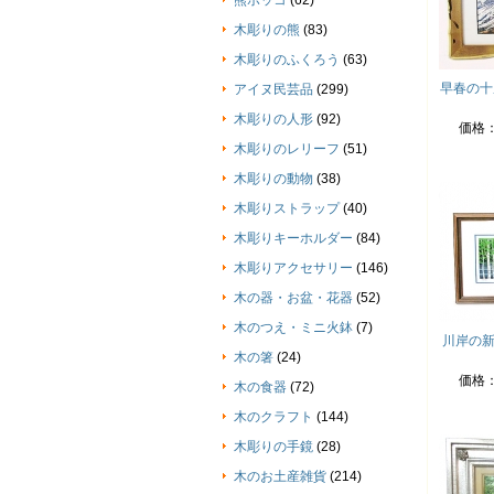
熊ボッコ
(62)
木彫りの熊
(83)
木彫りのふくろう
(63)
早春の十
アイヌ民芸品
(299)
木彫りの人形
(92)
価格
木彫りのレリーフ
(51)
木彫りの動物
(38)
木彫りストラップ
(40)
木彫りキーホルダー
(84)
木彫りアクセサリー
(146)
木の器・お盆・花器
(52)
木のつえ・ミニ火鉢
(7)
川岸の新
木の箸
(24)
価格
木の食器
(72)
木のクラフト
(144)
木彫りの手鏡
(28)
木のお土産雑貨
(214)