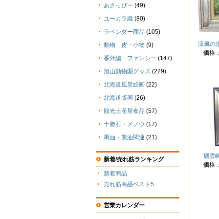
あさっぴー
(49)
ユーカラ織
(80)
ラベンダー商品
(105)
涼風の
動物 皮・小物
(9)
価格
番外編 ファンシー
(147)
旭山動物園グッズ
(229)
北海道風景絵画
(22)
北海道版画
(26)
観光土産屋食品
(57)
十勝石・メノウ
(17)
馬油・熊油関連
(21)
層雲
新着/売れ筋ランキング
価格
新着商品
売れ筋商品ベスト5
営業カレンダー