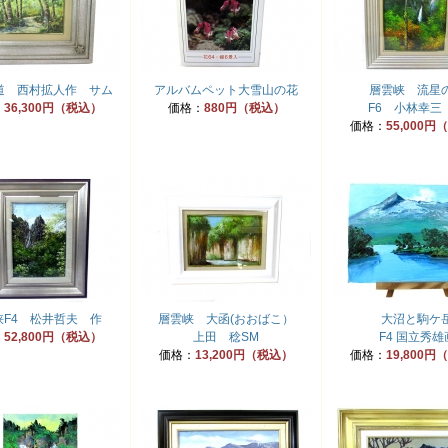
道 西村拡人作 サム
アルバムペット大雪山の花
層雲峡 流星
：
36,300円（税込）
価格：
880円（税込）
F6 小林幸三
価格：
55,000
峡F4 松井哲夫 作
層雲峡 大函(おおばこ）
大沼と駒ケ
：
52,800円（税込）
上田 稔SM
F4 国立秀雄
価格：
13,200円（税込）
価格：
19,800