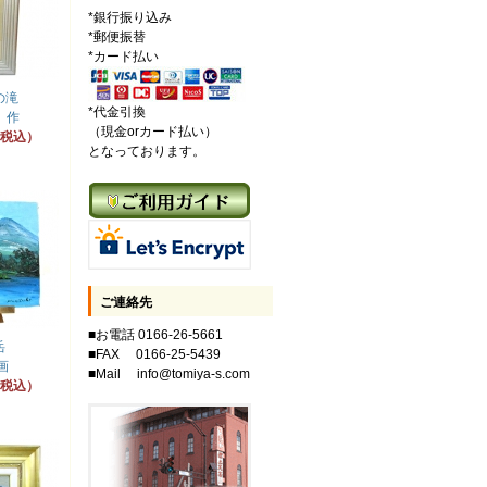
*銀行振り込み
*郵便振替
*カード払い
の滝
*代金引換
 作
（現金orカード払い）
円（税込）
となっております。
ご連絡先
■お電話 0166-26-5661
岳
■FAX 0166-25-5439
画
■Mail info@tomiya-s.com
円（税込）