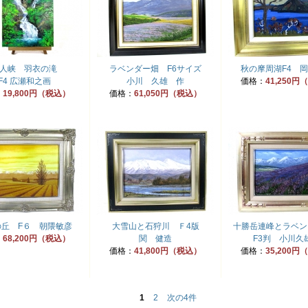
人峡 羽衣の滝
ラベンダー畑 F6サイズ
秋の摩周湖F4 
F4 広瀬和之画
小川 久雄 作
価格：
41,250
：
19,800円（税込）
価格：
61,050円（税込）
の丘 F６ 朝隈敏彦
大雪山と石狩川 Ｆ4版
十勝岳連峰とラベン
：
68,200円（税込）
関 健造
F3判 小川久
価格：
41,800円（税込）
価格：
35,200
1
2
次の4件