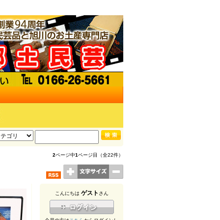
2
ページ中
1
ページ目（全22件）
ゲスト
こんにちは
さん