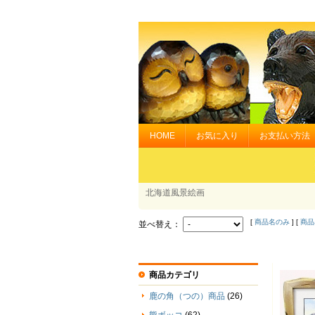
HOME
お気に入り
お支払い方法
北海道風景絵画
[
商品名のみ
] [
商品
並べ替え：
商品カテゴリ
鹿の角（つの）商品
(26)