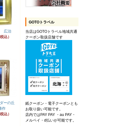
GOTOトラベル
岡 広治
当店はGOTOトラベル地域共通
円（税込）
クーポン取扱店舗です
ダーの丘
紙クーポン・電子クーポンとも
雄作
お取り扱い可能です。
円（税込）
店内ではPAY PAY ・au PAY・
メルペイ・d払いが可能です。