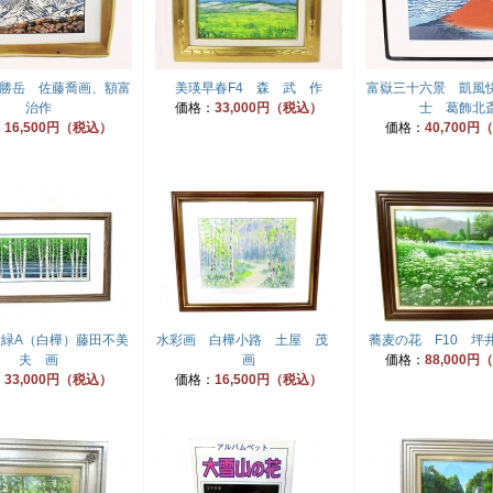
勝岳 佐藤喬画、額富
美瑛早春F4 森 武 作
富嶽三十六景 凱風
治作
価格：
33,000円（税込）
士 葛飾北
：
16,500円（税込）
価格：
40,700
緑A（白樺）藤田不美
水彩画 白樺小路 土屋 茂
蕎麦の花 F10 坪
夫 画
画
価格：
88,000
：
33,000円（税込）
価格：
16,500円（税込）