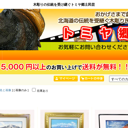
木彫りの伝統を受け継ぐトミヤ郷土民芸
名と画像
] [ 画像のみ ]
在庫あり