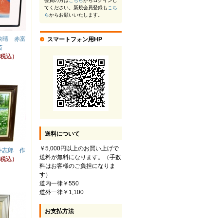
会員の方は
こちら
からログインし
てください。新規会員登録も
こち
ら
からお願いいたします。
快晴 赤富
スマートフォン用HP
斎
円（税込）
送料について
￥5,000円以上のお買い上げで
井志郎 作
送料が無料になります。（手数
円（税込）
料はお客様のご負担になりま
す）
道内一律￥550
道外一律￥1,100
お支払方法