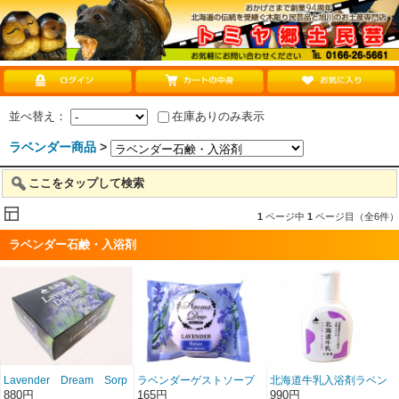
並べ替え：
在庫ありのみ表示
ラベンダー商品
>
ここをタップして検索
1
ページ中
1
ページ目（全6件）
ラベンダー石鹸・入浴剤
Lavender Dream Sorp
ラベンダーゲストソープ
北海道牛乳入浴剤ラベン
35ｇ
ダーみるくの香り
880円
165円
990円