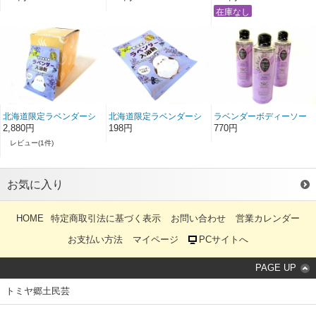
北海道限定ラベンダーシ
北海道限定ラベンダーシ
ラベンダーボディーソー
マエナガ入浴剤16入り箱
マエナガ入浴剤
プ
2,880円
198円
770円
レビュー(1件)
お気に入り
HOME
特定商取引法に基づく表示
お問い合わせ
営業カレンダー
お支払い方法
マイページ
PCサイトへ
PAGE UP
トミヤ郷土民芸