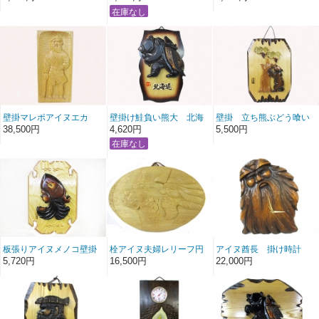
壁掛マレポアイヌエカ
壁掛け鮭負い熊大 北海
壁掛 立ち熊ぶどう喰い
シ 漁
道
38,500円
4,620円
5,500円
板張りアイヌメノコ壁掛
栓アイヌ夫婦レリーフ円
アイヌ酋長 掛け時計
け
盤型
5,720円
16,500円
22,000円