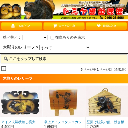
並べ替え：
在庫ありのみ表示
木彫りのレリーフ >
ここをタップして検索
3
ページ中
1
ページ目（全51件）
木彫りのレリーフ
アイヌ夫婦状差し横大
卓上アイヌコタンエカシ
壁掛け鮭負い熊 焼き板
ミニ額スタンド
4,400円
1,650円
2,750円