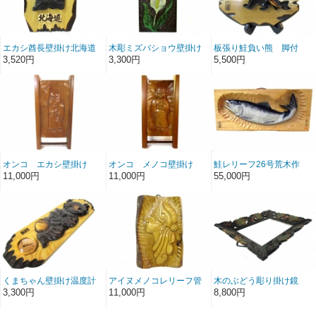
エカシ酋長壁掛け北海道
木彫ミズバショウ壁掛け
板張り鮭負い熊 脚付
温度計
3,520円
3,300円
5,500円
オンコ エカシ壁掛け
オンコ メノコ壁掛け
鮭レリーフ26号荒木作
（〇〇掛け）
（〇〇掛け）
11,000円
11,000円
55,000円
くまちゃん壁掛け温度計
アイヌメノコレリーフ管
木のぶどう彫り掛け鏡
原作
3,300円
11,000円
8,800円