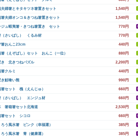
夷夫婦箸とキタキツネ箸置きセット
1,540円
夷箸夫婦オンコ＆きつね箸置きセット
1,540円
ンジュ蝦夷箸・きつね箸置き セット
770円
箸（さいばし） くるみ材
770円
箸おんこ23cm
440円
夷箸（えぞばし）セット おんこ（一位）
880円
置き 北きつねパズル
2,200円
夷箸クルミ
440円
置き鮭喰い熊
990円
夷箸セット 槐（えんじゅ）
660円
箸（さいばし） エンジュ材
660円
木 箸箱箸セット北海道
2,530円
夷箸セット シコロ
660円
くろう風水箸 ピンク（幸福運）
385円
くろう風水箸 青（健康運）
385円