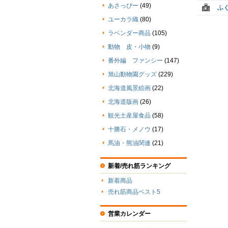
あさっぴー
(49)
ふ
ユーカラ織
(80)
ラベンダー商品
(105)
動物 皮・小物
(9)
番外編 ファンシー
(147)
旭山動物園グッズ
(229)
北海道風景絵画
(22)
北海道版画
(26)
観光土産屋食品
(58)
十勝石・メノウ
(17)
馬油・熊油関連
(21)
新着/売れ筋ランキング
新着商品
売れ筋商品ベスト5
営業カレンダー