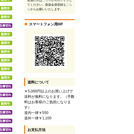
会員の方は
こちら
からログインし
てください。新規会員登録も
こち
ら
からお願いいたします。
スマートフォン用HP
送料について
￥5,000円以上のお買い上げで
送料が無料になります。（手数
料はお客様のご負担になりま
す）
道内一律￥550
道外一律￥1,100
お支払方法