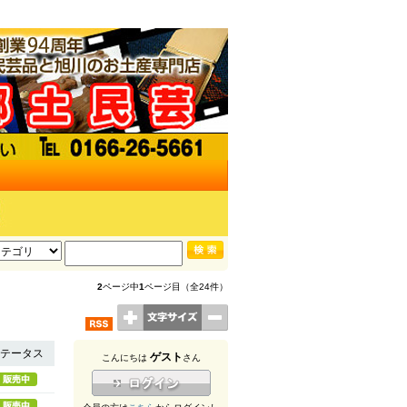
2
ページ中
1
ページ目（全24件）
テータス
ゲスト
こんにちは
さん