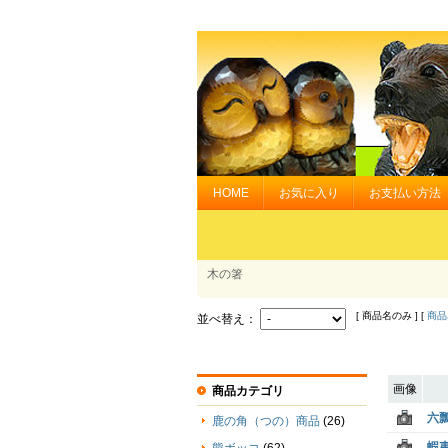
HOME
お気に入り
お支払い方法
木の箸
[ 商品名のみ ] [
商品
並べ替え：
画像
商品カテゴリ
六
鹿の角（つの）商品
(26)
蝦