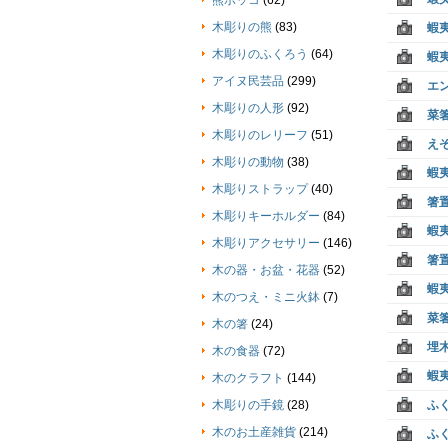
熊ボッコ
(62)
木彫りの熊
(83)
蝦
木彫りのふくろう
(64)
蝦
アイヌ民芸品
(299)
エ
木彫りの人形
(92)
菜
木彫りのレリーフ
(51)
えぞ
木彫りの動物
(38)
蝦
木彫りストラップ
(40)
箸
木彫りキーホルダー
(84)
蝦
木彫りアクセサリー
(146)
箸
木の器・お盆・花器
(52)
蝦
木のつえ・ミニ火鉢
(7)
菜
木の箸
(24)
埋
木の食器
(72)
蝦
木のクラフト
(144)
木彫りの手鏡
(28)
ふ
木のお土産雑貨
(214)
ふ