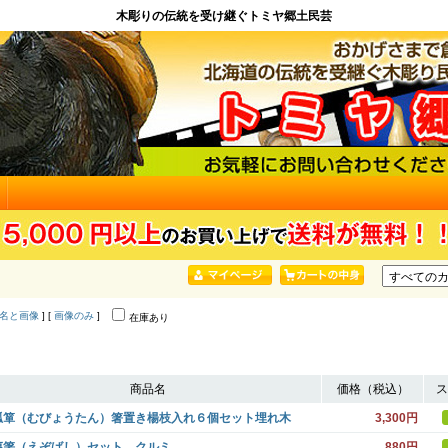
木彫りの伝統を受け継ぐトミヤ郷土民芸
名と画像
] [
画像のみ
]
在庫あり
商品名
価格（税込）
ス
瓢箪（むびょうたん）箸置き楊枝入れ６個セット埋れ木
3,300円
夷箸（えぞばし）セット クルミ
880円