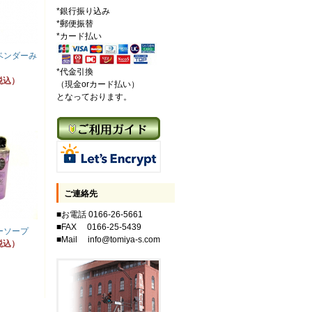
*銀行振り込み
*郵便振替
*カード払い
ベンダーみ
*代金引換
税込）
（現金orカード払い）
となっております。
ご連絡先
■お電話 0166-26-5661
■FAX 0166-25-5439
ーソープ
■Mail info@tomiya-s.com
税込）