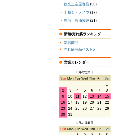
観光土産屋食品
(58)
十勝石・メノウ
(17)
馬油・熊油関連
(21)
新着/売れ筋ランキング
新着商品
売れ筋商品ベスト5
営業カレンダー
8月の営業日
Sun
Mon
Tue
Wed
Thu
Fri
Sat
1
2
3
4
5
6
7
8
9
10
11
12
13
14
15
16
17
18
19
20
21
22
23
24
25
26
27
28
29
30
31
9月の営業日
Sun
Mon
Tue
Wed
Thu
Fri
Sat