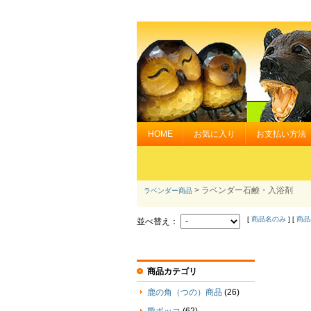
HOME
お気に入り
お支払い方法
> ラベンダー石鹸・入浴剤
ラベンダー商品
[
商品名のみ
] [
商品
並べ替え：
商品カテゴリ
鹿の角（つの）商品
(26)