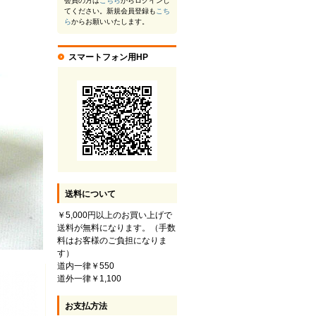
会員の方は
こちら
からログインし
てください。新規会員登録も
こち
ら
からお願いいたします。
スマートフォン用HP
送料について
￥5,000円以上のお買い上げで
送料が無料になります。（手数
料はお客様のご負担になりま
す）
道内一律￥550
道外一律￥1,100
お支払方法