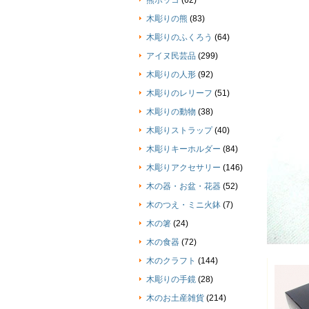
熊ボッコ
(62)
木彫りの熊
(83)
木彫りのふくろう
(64)
アイヌ民芸品
(299)
木彫りの人形
(92)
木彫りのレリーフ
(51)
木彫りの動物
(38)
木彫りストラップ
(40)
木彫りキーホルダー
(84)
木彫りアクセサリー
(146)
木の器・お盆・花器
(52)
木のつえ・ミニ火鉢
(7)
木の箸
(24)
木の食器
(72)
木のクラフト
(144)
木彫りの手鏡
(28)
木のお土産雑貨
(214)