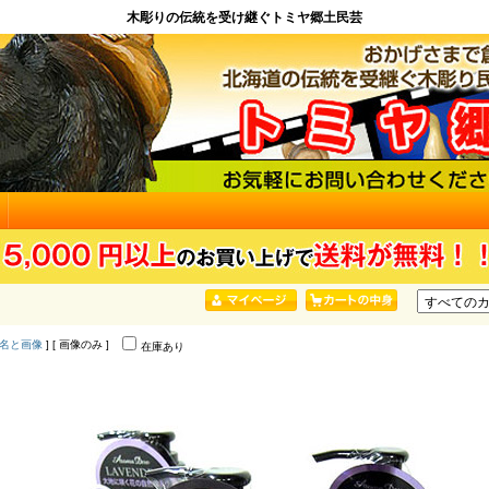
木彫りの伝統を受け継ぐトミヤ郷土民芸
名と画像
] [ 画像のみ ]
在庫あり