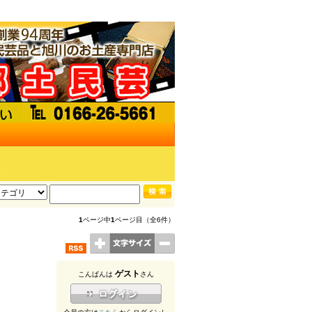
1
ページ中
1
ページ目（全6件）
ゲスト
こんばんは
さん