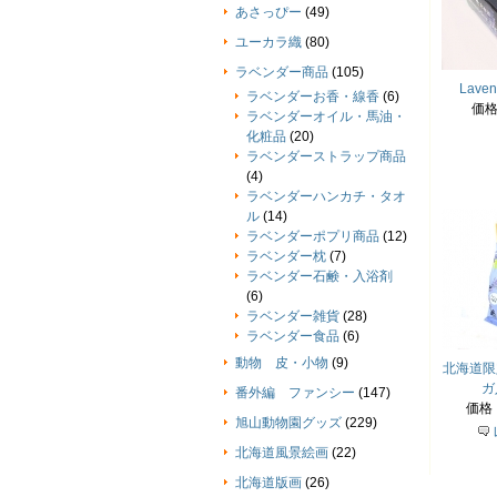
あさっぴー
(49)
ユーカラ織
(80)
ラベンダー商品
(105)
Lave
ラベンダーお香・線香
(6)
価
ラベンダーオイル・馬油・
化粧品
(20)
ラベンダーストラップ商品
(4)
ラベンダーハンカチ・タオ
ル
(14)
ラベンダーポプリ商品
(12)
ラベンダー枕
(7)
ラベンダー石鹸・入浴剤
(6)
ラベンダー雑貨
(28)
ラベンダー食品
(6)
動物 皮・小物
(9)
北海道限
ガ
番外編 ファンシー
(147)
価格
旭山動物園グッズ
(229)
北海道風景絵画
(22)
北海道版画
(26)