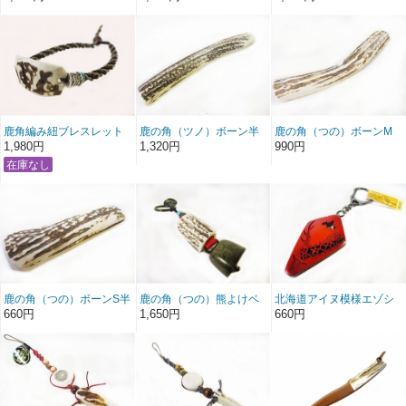
鹿角編み紐ブレスレット
鹿の角（ツノ）ボーン半
鹿の角（つの）ボーンM
No8
割れ L２０cm
半割れ15cm
1,980円
1,320円
990円
鹿の角（つの）ボーンS半
鹿の角（つの）熊よけベ
北海道アイヌ模様エゾシ
割れ10cm
ル
カKH赤
660円
1,650円
660円