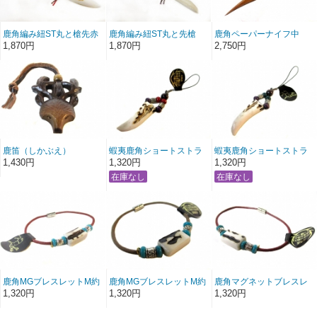
鹿角編み紐ST丸と槍先赤
鹿角編み紐ST丸と先槍
鹿角ペーパーナイフ中
紐
青紐
1,870円
1,870円
2,750円
鹿笛（しかぶえ）
蝦夷鹿角ショートストラ
蝦夷鹿角ショートストラ
ップリング型 赤紫珠
ップリング型緑紫玉
1,430円
1,320円
1,320円
鹿角MGブレスレットM約
鹿角MGブレスレットM約
鹿角マグネットブレスレ
17.5cm赤
17.5cmベージュ
ット L約19.3cm赤
1,320円
1,320円
1,320円