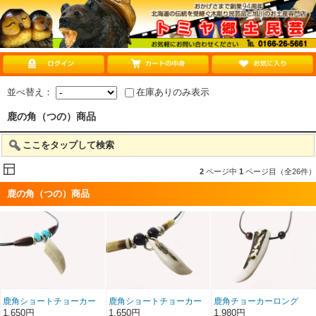
並べ替え：
在庫ありのみ表示
鹿の角（つの）商品
ここをタップして検索
2
ページ中
1
ページ目（全26件）
鹿の角（つの）商品
鹿角ショートチョーカー
鹿角ショートチョーカー
鹿角チョーカーロング
角S水色珠
角S
つの大
1,650円
1,650円
1,980円