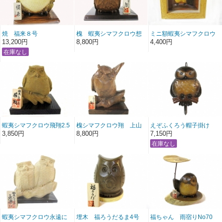
焼 福来８号
槐 蝦夷シマフクロウ想
ミニ額蝦夷シマフクロウ
い５号
No8
13,200円
8,800円
4,400円
蝦夷シマフクロウ飛翔2.5
槐シマフクロウ翔 上山
えぞふくろう帽子掛け
号シコロ
作
3,850円
8,800円
7,150円
蝦夷シマフクロウ永遠に
埋木 福ろうだるま4号
福ちゃん 雨宿りNo70