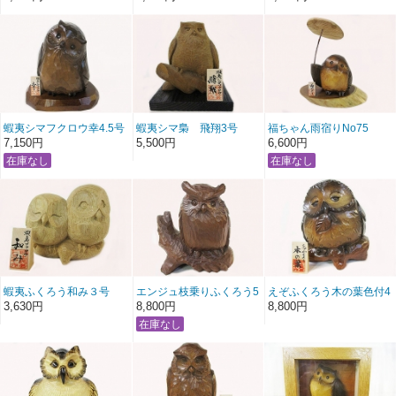
蝦夷シマフクロウ幸4.5号
蝦夷シマ梟 飛翔3号
福ちゃん雨宿りNo75
7,150円
5,500円
6,600円
蝦夷ふくろう和み３号
エンジュ枝乗りふくろう5
えぞふくろう木の葉色付4
号
号
3,630円
8,800円
8,800円