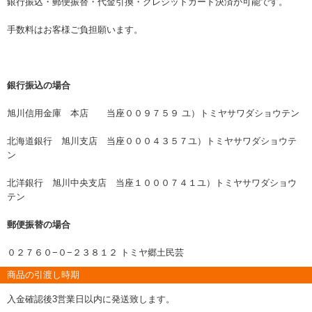
銀行振込・郵便振替・代金引換・クレジットカード決済が可能です。
手数料はお客様ご負担願います。
銀行振込の場合
旭川信用金庫 本店 当座００９７５９ ユ）トミヤサワダショウテン
北海道銀行 旭川支店 当座０００４３５７ユ）トミヤサワダショウテ
ン
北洋銀行 旭川中央支店 当座１０００７４１ユ）トミヤサワダショウ
テン
郵便振替の場合
０２７６０−０−２３８１２ トミヤ郷土民芸
商品の引渡し時期
入金確認後3営業日以内に発送致します。