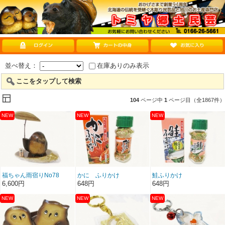
並べ替え：
在庫ありのみ表示
ここをタップして検索
104
ページ中
1
ページ目（全1867件）
福ちゃん雨宿りNo78
かに ふりかけ
鮭ふりかけ
6,600円
648円
648円