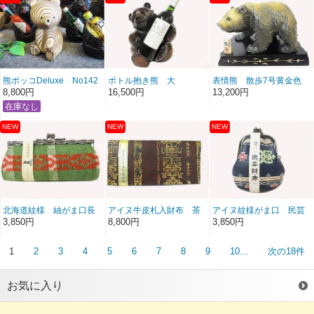
熊ボッコDeluxe No142
ボトル抱き熊 大
表情熊 散歩7号黄金色
8,800円
16,500円
13,200円
北海道紋様 紬がま口長
アイヌ牛皮札入財布 茶
アイヌ紋様がま口 民芸
角わさび色
財布 本革本染
3,850円
8,800円
3,850円
1
2
3
4
5
6
7
8
9
10...
次の18件
お気に入り