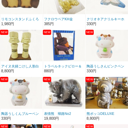
リモコンスタンドふくろ
フクロウペアKH金
クリオネアクリルキーホ
うペア
ルダー
1,980円
385円
330円
アイヌ夫婦こけし人形白
トラベルネックピロー＆
陶器うしさんピンクペン
８号
アイマスク
立て的な
8,800円
880円
330円
陶器うしくんブルーペン
表情熊 帰路No2
熊ボッコDELUXE
立て的な
NO143
330円
19,800円
8,800円