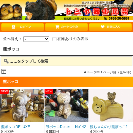
並べ替え：
在庫ありのみ表示
熊ボッコ
ここをタップして検索
4
ページ中
1
ページ目（全62件）
熊ボッコ
熊ボッコDELUXE
熊ボッコDeluxe No142
熊ちゃんのり熊ぼっこ2
NO143
8,800円
8,800円
4,290円