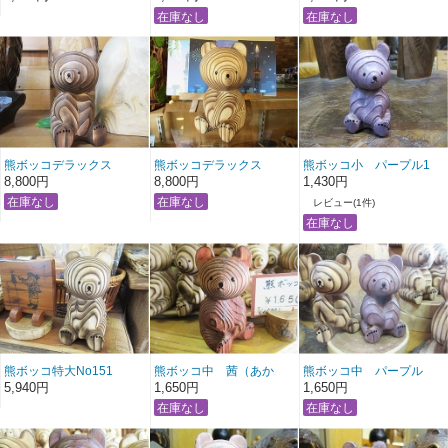
熊ボッコデラックス
熊ボッコデラックス
熊ボッコ小 パープル1
NO140
NO139
8,800円
8,800円
1,430円
レビュー(1件)
熊ボッコ特大No151
熊ボッコ中 茜（あか
熊ボッコ中 パープル
ね）No2
5,940円
1,650円
1,650円