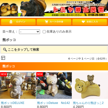
並べ替え：
在庫ありのみ表示
熊ボッコ
ここをタップして検索
4
ページ中
1
ページ目（全62件）
熊ボッコ
熊ボッコDELUXE
熊ボッコDeluxe No142
熊ちゃんのり熊ぼっこ2
NO143
8,800円
8,800円
4,290円