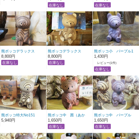
熊ボッコデラックス
熊ボッコデラックス
熊ボッコ小 パープル1
NO140
NO139
8,800円
8,800円
1,430円
レビュー(1件)
熊ボッコ特大No151
熊ボッコ中 茜（あか
熊ボッコ中 パープル
ね）No2
5,940円
1,650円
1,650円