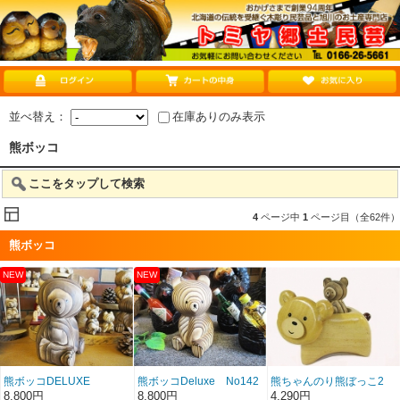
並べ替え：
在庫ありのみ表示
熊ボッコ
ここをタップして検索
4
ページ中
1
ページ目（全62件）
熊ボッコ
熊ボッコDELUXE
熊ボッコDeluxe No142
熊ちゃんのり熊ぼっこ2
NO143
8,800円
8,800円
4,290円