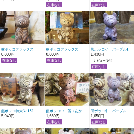
熊ボッコデラックス
熊ボッコデラックス
熊ボッコ小 パープル1
NO140
NO139
8,800円
8,800円
1,430円
レビュー(1件)
熊ボッコ特大No151
熊ボッコ中 茜（あか
熊ボッコ中 パープル
ね）No2
5,940円
1,650円
1,650円