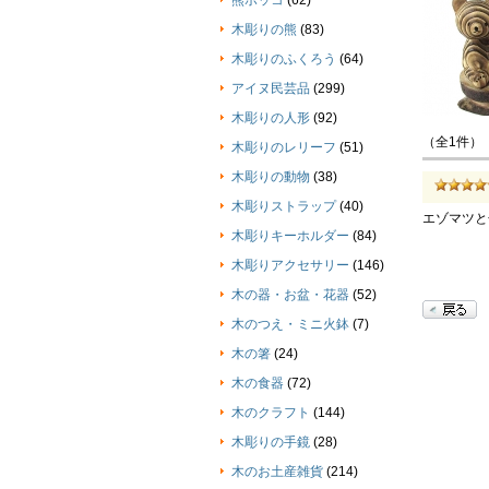
熊ボッコ
(62)
木彫りの熊
(83)
木彫りのふくろう
(64)
アイヌ民芸品
(299)
木彫りの人形
(92)
（全1件）
木彫りのレリーフ
(51)
木彫りの動物
(38)
木彫りストラップ
(40)
エゾマツと
木彫りキーホルダー
(84)
木彫りアクセサリー
(146)
木の器・お盆・花器
(52)
木のつえ・ミニ火鉢
(7)
木の箸
(24)
木の食器
(72)
木のクラフト
(144)
木彫りの手鏡
(28)
木のお土産雑貨
(214)