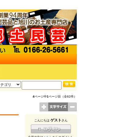
4
ページ中
1
ページ目（全62件）
ゲスト
こんにちは
さん