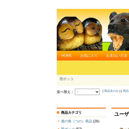
HOME
お気に入り
お支払い方法
熊ボッコ
[
商品名のみ
] [
商品
並べ替え：
商品カテゴリ
ユーザ
鹿の角（つの）商品
(26)