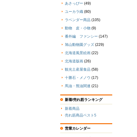
あさっぴー
(49)
ユーカラ織
(80)
ラベンダー商品
(105)
動物 皮・小物
(9)
番外編 ファンシー
(147)
旭山動物園グッズ
(229)
北海道風景絵画
(22)
北海道版画
(26)
観光土産屋食品
(58)
十勝石・メノウ
(17)
馬油・熊油関連
(21)
新着/売れ筋ランキング
新着商品
売れ筋商品ベスト5
営業カレンダー