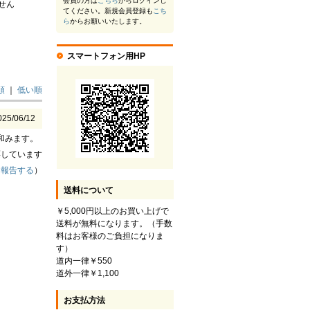
会員の方は
こちら
からログインし
せん
てください。新規会員登録も
こち
ら
からお願いいたします。
スマートフォン用HP
順
｜
低い順
025/06/12
和みます。
票しています
（
報告する
）
送料について
￥5,000円以上のお買い上げで
送料が無料になります。（手数
料はお客様のご負担になりま
す）
道内一律￥550
道外一律￥1,100
お支払方法