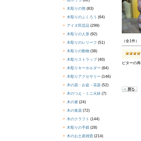
熊ボッコ
(62)
木彫りの熊
(83)
木彫りのふくろう
(64)
アイヌ民芸品
(299)
木彫りの人形
(92)
（全1件）
木彫りのレリーフ
(51)
木彫りの動物
(38)
木彫りストラップ
(40)
ビターの再
木彫りキーホルダー
(84)
木彫りアクセサリー
(146)
木の器・お盆・花器
(52)
木のつえ・ミニ火鉢
(7)
木の箸
(24)
木の食器
(72)
木のクラフト
(144)
木彫りの手鏡
(28)
木のお土産雑貨
(214)