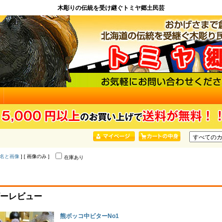
木彫りの伝統を受け継ぐトミヤ郷土民芸
名と画像
] [ 画像のみ ]
在庫あり
ーレビュー
熊ボッコ中ビターNo1