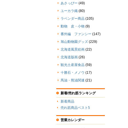
あさっぴー
(49)
ユーカラ織
(80)
ラベンダー商品
(105)
動物 皮・小物
(9)
番外編 ファンシー
(147)
旭山動物園グッズ
(229)
北海道風景絵画
(22)
北海道版画
(26)
観光土産屋食品
(59)
十勝石・メノウ
(17)
馬油・熊油関連
(21)
新着/売れ筋ランキング
新着商品
売れ筋商品ベスト5
営業カレンダー