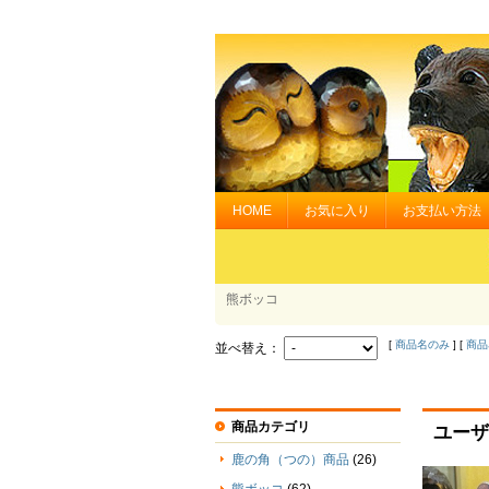
HOME
お気に入り
お支払い方法
熊ボッコ
[
商品名のみ
] [
商品
並べ替え：
商品カテゴリ
ユーザ
鹿の角（つの）商品
(26)