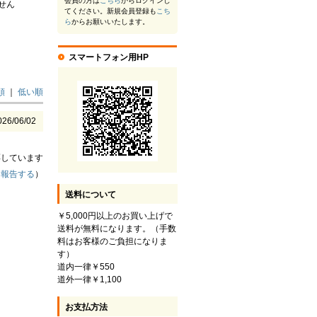
会員の方は
こちら
からログインし
せん
てください。新規会員登録も
こち
ら
からお願いいたします。
スマートフォン用HP
順
｜
低い順
026/06/02
票しています
（
報告する
）
送料について
￥5,000円以上のお買い上げで
送料が無料になります。（手数
料はお客様のご負担になりま
す）
道内一律￥550
道外一律￥1,100
お支払方法