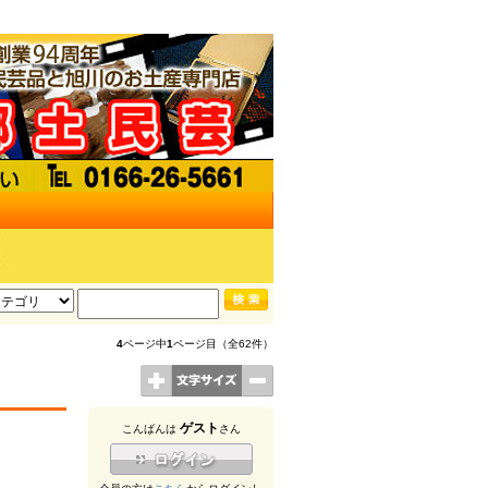
4
ページ中
1
ページ目（全62件）
ゲスト
こんばんは
さん