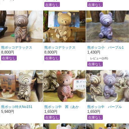
熊ボッコデラックス
熊ボッコデラックス
熊ボッコ小 パープル1
NO140
NO139
8,800円
8,800円
1,430円
レビュー(1件)
熊ボッコ特大No151
熊ボッコ中 茜（あか
熊ボッコ中 パープル
ね）No2
5,940円
1,650円
1,650円