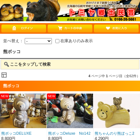
並べ替え：
在庫ありのみ表示
熊ボッコ
ここをタップして検索
4
ページ中
1
ページ目（全62件）
熊ボッコ
熊ボッコDELUXE
熊ボッコDeluxe No142
熊ちゃんのり熊ぼっこ2
NO143
8,800円
8,800円
4,290円