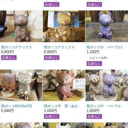
熊ボッコデラックス
熊ボッコデラックス
熊ボッコ小 パープル1
NO140
NO139
8,800円
8,800円
1,430円
レビュー(1件)
熊ボッコ特大No151
熊ボッコ中 茜（あか
熊ボッコ中 パープル
ね）No2
5,940円
1,650円
1,650円