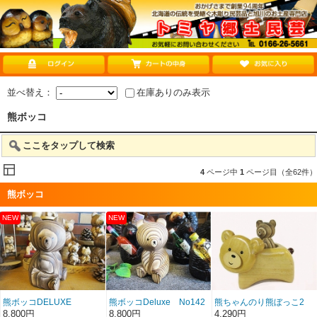
並べ替え：
在庫ありのみ表示
熊ボッコ
ここをタップして検索
4
ページ中
1
ページ目（全62件）
熊ボッコ
熊ボッコDELUXE
熊ボッコDeluxe No142
熊ちゃんのり熊ぼっこ2
NO143
8,800円
8,800円
4,290円