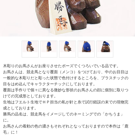
木彫りのお馬さんがお座りさせたポーズでくつろいでいる品です。
お馬さんは、競走馬となり覆面（メンコ）をつけており、中のお目目は
一般的な木彫りだと彫った状態で色付けするところを、プラスチックの
目をはめ込んでキャラクターチックにしております。
覆面は手作りで個々に異なる微妙な形状のお馬さんの顔に個別に取りつ
けての完成形としております。
生地はフエルト生地でＨＰ担当の私が針と糸で試行錯誤の末での現物完
成としております。
勝馬の品名は、競走馬をイメージしてのネーミングでの「かちうま」
に。
お馬さんの着勅の色の濃さもそれぞれとなっておりますので本作は「鹿
毛」に！