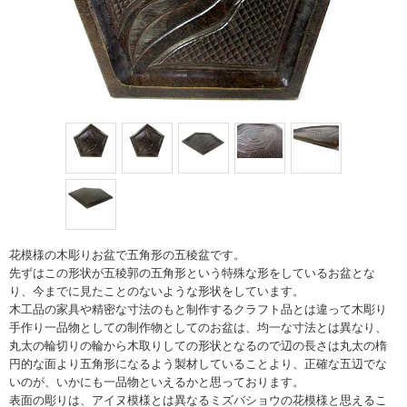
花模様の木彫りお盆で五角形の五稜盆です。
先ずはこの形状が五稜郭の五角形という特殊な形をしているお盆とな
り、今までに見たことのないような形状をしています。
木工品の家具や精密な寸法のもと制作するクラフト品とは違って木彫り
手作り一品物としての制作物としてのお盆は、均一な寸法とは異なり、
丸太の輪切りの輪から木取りしての形状となるので辺の長さは丸太の楕
円的な面より五角形になるよう製材していることより、正確な五辺でな
いのが、いかにも一品物といえるかと思っております。
表面の彫りは、アイヌ模様とは異なるミズバショウの花模様と思えるこ