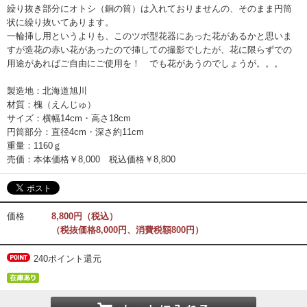
繰り抜き部分にオトシ（銅の筒）は入れておりませんの、そのまま円筒
状に繰り抜いてあります。
一輪挿し用というよりも、このツボ型花器にあった花があるかと思いま
すが造花の赤い花があったので挿しての撮影でしたが、花に限らずでの
用途があればご自由にご使用を！ でも花があうのでしょうが。。。
製造地：北海道旭川
材質：槐（えんじゅ）
サイズ：横幅14cm・高さ18cm
円筒部分：直径4cm・深さ約11cm
重量：1160ｇ
売価：本体価格￥8,000 税込価格￥8,800
価格
8,800円（税込）
（税抜価格8,000円、消費税額800円）
240ポイント還元