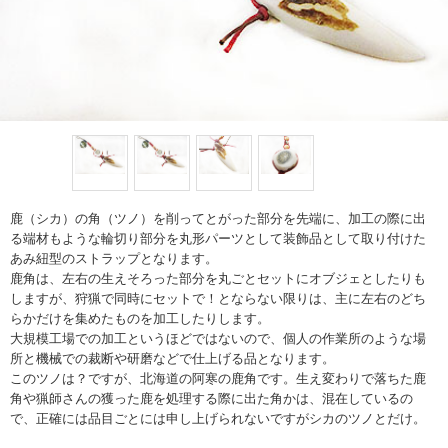
鹿（シカ）の角（ツノ）を削ってとがった部分を先端に、加工の際に出
る端材もような輪切り部分を丸形パーツとして装飾品として取り付けた
あみ紐型のストラップとなります。
鹿角は、左右の生えそろった部分を丸ごとセットにオブジェとしたりも
しますが、狩猟で同時にセットで！とならない限りは、主に左右のどち
らかだけを集めたものを加工したりします。
大規模工場での加工というほどではないので、個人の作業所のような場
所と機械での裁断や研磨などで仕上げる品となります。
このツノは？ですが、北海道の阿寒の鹿角です。生え変わりで落ちた鹿
角や猟師さんの獲った鹿を処理する際に出た角かは、混在しているの
で、正確には品目ごとには申し上げられないですがシカのツノとだけ。