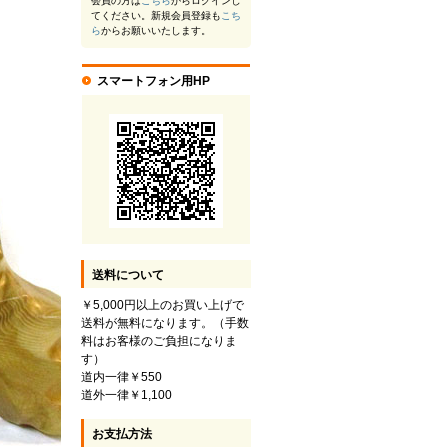
会員の方は
こちら
からログインし
てください。新規会員登録も
こち
ら
からお願いいたします。
スマートフォン用HP
送料について
￥5,000円以上のお買い上げで
送料が無料になります。（手数
料はお客様のご負担になりま
す）
道内一律￥550
道外一律￥1,100
お支払方法