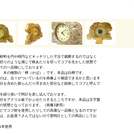
材料を円や楕円などキッチリした寸法で裁断するのではなく
切りのような感じで株あたりを切ってコブを生かした状態で
ての一品物にしております。
 木の種類の「樺（かば）」です。本品は白樺です。
のは、点々がついているのを画像より確認できるかと思います
分を含めた膨らんだり浮き出た部分など総称してコブと呼んで
を繰り抜いて時計を差し込んでおります。
分をアクリル板でかぶせたりするところですが、本品は文字盤
の状態となっております。（画像3参照）
どでコブ材を使用したりしての高価な一品物となるのですが
は、お盆屋？さんではないので置時計としての商品にしてお
1本使用