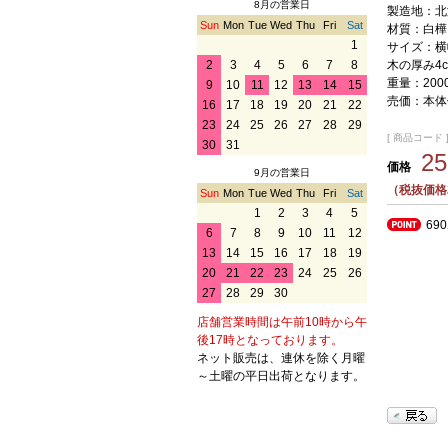
8月の営業日
製造地：北
Sun
Mon
Tue
Wed
Thu
Fri
Sat
材質：白樺
1
サイズ：横幅
木の厚み4
2
3
4
5
6
7
8
重量：200
9
10
11
12
13
14
15
売価：本体価
16
17
18
19
20
21
22
23
24
25
26
27
28
29
[ 商品コード ] 
30
31
2
価格
9月の営業日
（税抜価格2
Sun
Mon
Tue
Wed
Thu
Fri
Sat
1
2
3
4
5
69
6
7
8
9
10
11
12
13
14
15
16
17
18
19
20
21
22
23
24
25
26
27
28
29
30
店舗営業時間は午前10時から午
後17時となっております。
ネット販売は、連休を除く月曜
～土曜の平日出荷となります。