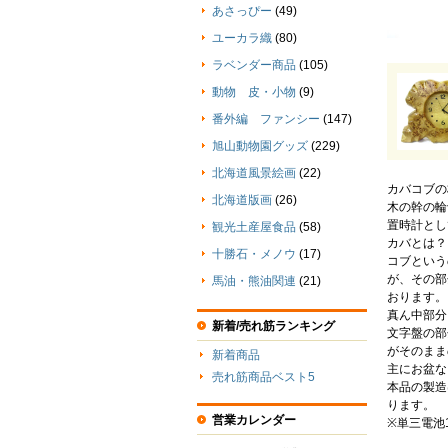
あさっぴー
(49)
ユーカラ織
(80)
ラベンダー商品
(105)
動物 皮・小物
(9)
番外編 ファンシー
(147)
旭山動物園グッズ
(229)
北海道風景絵画
(22)
カバコブの
北海道版画
(26)
木の幹の輪
置時計とし
観光土産屋食品
(58)
カバとは？
十勝石・メノウ
(17)
コブという
が、その部
馬油・熊油関連
(21)
おります。
真ん中部分
新着/売れ筋ランキング
文字盤の部
がそのまま
新着商品
主にお盆な
売れ筋商品ベスト5
本品の製造
ります。
営業カレンダー
※単三電池