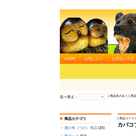
HOME
お気に入り
お支払い方法
[ 商品名のみ ] [ 商
並べ替え：
商品カテゴリ
[ 商品コード ] 
カバコ
鹿の角（つの）商品
(26)