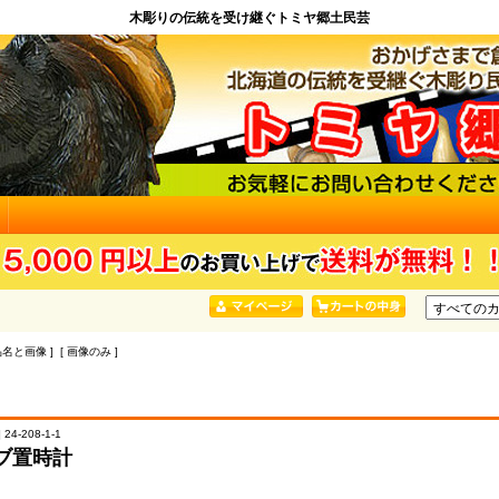
木彫りの伝統を受け継ぐトミヤ郷土民芸
品名と画像 ] [ 画像のみ ]
24-208-1-1
ブ置時計