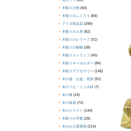
熊ボッコ
(62)
木彫りの熊
(83)
木彫りのふくろう
(64)
アイヌ民芸品
(299)
木彫りの人形
(92)
木彫りのレリーフ
(51)
木彫りの動物
(38)
木彫りストラップ
(40)
木彫りキーホルダー
(84)
木彫りアクセサリー
(146)
木の器・お盆・花器
(52)
木のつえ・ミニ火鉢
(7)
木の箸
(24)
木の食器
(72)
木のクラフト
(144)
木彫りの手鏡
(28)
木のお土産雑貨
(214)