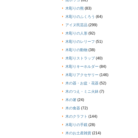
熊ボッコ
(62)
木彫りの熊
(83)
木彫りのふくろう
(64)
アイヌ民芸品
(299)
木彫りの人形
(92)
木彫りのレリーフ
(51)
木彫りの動物
(38)
木彫りストラップ
(40)
木彫りキーホルダー
(84)
木彫りアクセサリー
(146)
木の器・お盆・花器
(52)
木のつえ・ミニ火鉢
(7)
木の箸
(24)
木の食器
(72)
木のクラフト
(144)
木彫りの手鏡
(28)
木のお土産雑貨
(214)