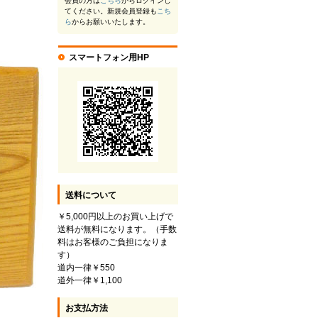
会員の方は
こちら
からログインし
てください。新規会員登録も
こち
ら
からお願いいたします。
スマートフォン用HP
送料について
￥5,000円以上のお買い上げで
送料が無料になります。（手数
料はお客様のご負担になりま
す）
道内一律￥550
道外一律￥1,100
お支払方法