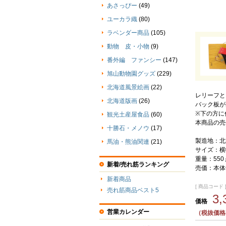
あさっぴー
(49)
ユーカラ織
(80)
ラベンダー商品
(105)
動物 皮・小物
(9)
番外編 ファンシー
(147)
旭山動物園グッズ
(229)
北海道風景絵画
(22)
レリーフと
北海道版画
(26)
バック板が
※下の方に
観光土産屋食品
(60)
本商品の売
十勝石・メノウ
(17)
製造地：北
馬油・熊油関連
(21)
サイズ：横幅
重量：550
新着/売れ筋ランキング
売価：本体価
新着商品
[ 商品コード ] 
売れ筋商品ベスト5
3
価格
営業カレンダー
（税抜価格3