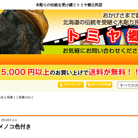
木彫りの伝統を受け継ぐトミヤ郷土民芸
品名と画像 ] [ 画像のみ ]
25-037-1-1
メノコ色付き