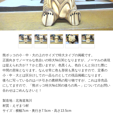
熊ボッコの小・中・大の上のサイズで特大タイプの掲載です。
正面向きでノーマルな色合いの特大No130となりますが、ノーマルの表現
は捉えられ方が？？かと思いますが、色黒くん、色白くんと分けた際に
中間の意味となります。なんせ常に色も形状も異なりますので、定番の
小・中・大とは区分けしての一品ものとしての現品掲載になります。
後ろに写っているのはバチ引きの農耕馬の彫り物ですが、これは非売品
にしてますので、「熊ボッコ特大No130の後ろの馬～」についてのお問い
合わせはごめんなさいと！
製造地：北海道旭川
材質：えぞまつ材
サイズ：横幅7cm・奥行き7.5cm・高さ13.5cm