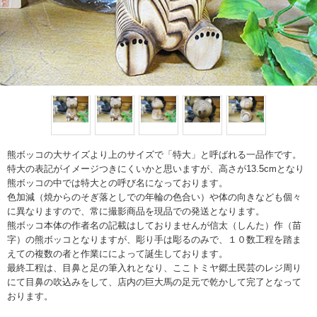
熊ボッコの大サイズより上のサイズで「特大」と呼ばれる一品作です。
特大の表記がイメージつきにくいかと思いますが、高さが13.5cmとなり
熊ボッコの中では特大との呼び名になっております。
色加減（焼からのそぎ落としでの年輪の色合い）や体の向きなども個々
に異なりますので、常に撮影商品を現品での発送となります。
熊ボッコ本体の作者名の記載はしておりませんが信太（しんた）作（苗
字）の熊ボッコとなりますが、彫り手は彫るのみで、１０数工程を踏ま
えての複数の者と作業にによって誕生しております。
最終工程は、目鼻と足の筆入れとなり、ここトミヤ郷土民芸のレジ周り
にて目鼻の吹込みをして、店内の巨大馬の足元で乾かして完了となって
おります。