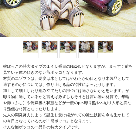
熊ぼっこの特大タイプの１４５番目のNo145となりますが、まっすぐ前を
見ている体の傾きのない熊ボッコとなります。
材質のエゾマツは、硬度は木としてはやわらかめ目となり木製品として
適するのかについては、作り上げる品の特性によったりします。
加工して細工したり組み立てたりの部位には適さないかと思います。が
彫り物に適しているかと言えば必ずしもそうとは言い難い材質で、年輪
や節（ふし）や乾燥後の状態などが一般のp木彫り熊や木彫り人形と異な
り難儀な材質となったりします。
先人の開発努力によって誕生し受け継がれての誕生技術を今も生かして
の今日となっているのが「熊ボッコ」となります。
そんな熊ボッコの一品作の特大タイプです。