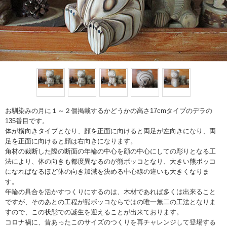
お馴染みの月に１～２個掲載するかどうかの高さ17cmタイプのデラの
135番目です。
体が横向きタイプとなり、顔を正面に向けると両足が左向きになり、両
足を正面に向けると顔は右向きになります。
角材の裁断した際の断面の年輪の中心を顔の中心にしての彫りとなる工
法により、体の向きも都度異なるのが熊ボッコとなり、大きい熊ボッコ
になればなるほど体の向き加減を決める中心線の違いも大きくなりま
す。
年輪の具合を活かすつくりにするのは、木材であれば多くは出来ること
ですが、そのあとの工程が熊ボッコならではの唯一無二の工法となりま
すので、この状態での誕生を迎えることが出来ております。
コロナ禍に、昔あったこのサイズのつくりを再チャレンジして登場する