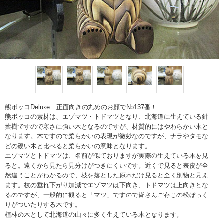
熊ボッコDeluxe 正面向きの丸めのお顔でNo137番！
熊ボッコの素材は、エゾマツ・トドマツとなり、北海道に生えている針
葉樹ですので寒さに強い木となるのですが、材質的にはやわらかい木と
なります。木ですので柔らかいの表現が微妙なのですが、ナラやタモな
どの硬い木と比べると柔らかいの意味となります。
エゾマツとトドマツは、名前が似ておりますが実際の生えている木を見
ると。遠くから見たら見分けがつきにくいです。近くで見ると表皮が全
然違うことがわかるので、枝を落とした原木だけ見ると全く別物と見え
ます。枝の垂れ下がり加減でエゾマツは下向き、トドマツは上向きとな
るのですが、一般的に観ると「マツ」ですので皆さんご存じの松ぼっく
りがついたりする木です。
植林の木として北海道の山々に多く生えている木となります。