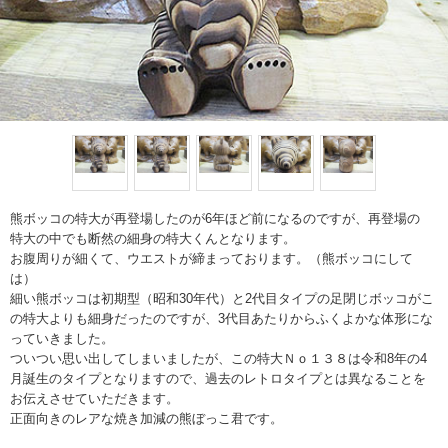
熊ボッコの特大が再登場したのが6年ほど前になるのですが、再登場の
特大の中でも断然の細身の特大くんとなります。
お腹周りが細くて、ウエストが締まっております。（熊ボッコにして
は）
細い熊ボッコは初期型（昭和30年代）と2代目タイプの足閉じボッコがこ
の特大よりも細身だったのですが、3代目あたりからふくよかな体形にな
っていきました。
ついつい思い出してしまいましたが、この特大Ｎｏ１３８は令和8年の4
月誕生のタイプとなりますので、過去のレトロタイプとは異なることを
お伝えさせていただきます。
正面向きのレアな焼き加減の熊ぼっこ君です。