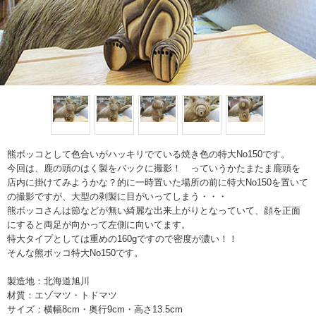
熊ボッコとして色合いがハッキリでている焼き色の特大No150です。
今回は、鹿の頭のはく製をバックに撮影！ っていうかたまたま鹿頭を
店内に掛けてみようかな？的に一時置いた場所の前に特大No150を置いて
の撮影ですが、大型の剥製に目がいってしまう・・・
熊ボッコさんは節などが無い綺麗な出来上がりとなっていて、顔を正面
にすると両足が向かって左側に向いてます。
特大タイプとしては重めの160gですので密度が濃い！！
そんな熊ボッコ特大No150です。
製造地：北海道旭川
材質：エゾマツ・トドマツ
サイズ：横幅8cm・奥行9cm・高さ13.5cm