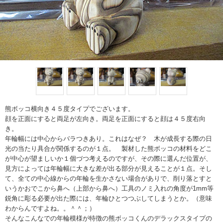
熊ボッコ横向き４５度タイプでございます。
顔を正面にすると両足が左向き。両足を正面にすると顔は４５度右向
き。
年輪幅には中心からバラつきあり。これはなぜ？ 木が成長する際の日
光の当たり具合が関係するのが１点。 製材した熊ボッコの材料をどこ
が中心が望ましいか１個づつ考えるのですが、その際に選んだ位置が、
見方によっては年輪幅に大きな差が出る部分が見えることが１点。そし
て、全ての中心線からの年輪を生かさない場合がありで、削り落とすと
いうかおでこから鼻へ（上部から鼻へ）工具のノミ入れの角度が1mm等
鋭角に彫る必要が出た際には、年輪ひとつつぶしてしまうとか。（意味
わからんですよね。。＾＾；）
そんなこんなでの年輪模様が特徴の熊ボッコくんのデラックスタイプの