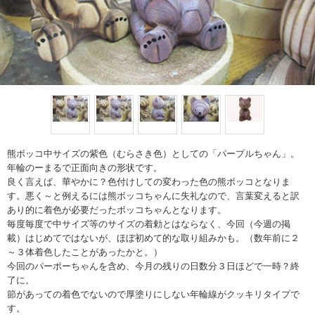
熊ボッコ中サイズの紫色（むらさき色）としての「パープルちゃん」。
年輪のーまるで正面向きの形状です。
良く言えば、華やかに？色付けしての変わった色の熊ボッコとなりま
す。悪く～と例えるには熊ボッコちゃんに失礼なので、言葉変えると訳
あり的に着色が必要だったボッコちゃんとなります。
毎度毎度で中サイズ等のサイズの着勅とはならなく、今回（今週の掲
載）はじめてではないが、ほぼ初めて的な取り組みかも。（数年前に２
～３体着色したことがあったかと。）
今回のパーポーちゃんを含め、今月の残りの日数分３日ほどで一時？終
了に。
節があっての着色でないので厚塗りにしない年輪線がクッキリタイプで
す。