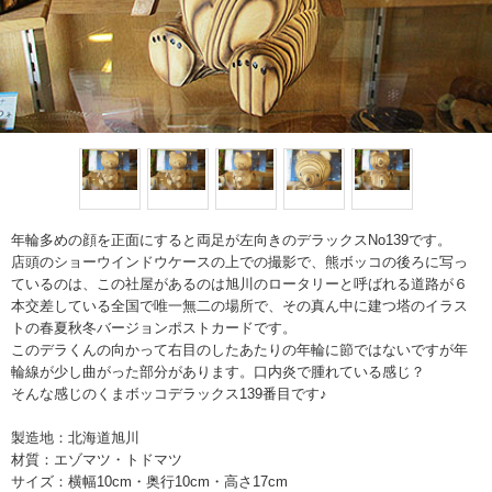
年輪多めの顔を正面にすると両足が左向きのデラックスNo139です。
店頭のショーウインドウケースの上での撮影で、熊ボッコの後ろに写っ
ているのは、この社屋があるのは旭川のロータリーと呼ばれる道路が６
本交差している全国で唯一無二の場所で、その真ん中に建つ塔のイラス
トの春夏秋冬バージョンポストカードです。
このデラくんの向かって右目のしたあたりの年輪に節ではないですが年
輪線が少し曲がった部分があります。口内炎で腫れている感じ？
そんな感じのくまボッコデラックス139番目です♪
製造地：北海道旭川
材質：エゾマツ・トドマツ
サイズ：横幅10cm・奥行10cm・高さ17cm