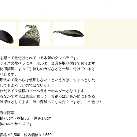
を彫って色付けされている木製のクツベラです。
サイズの靴ベラにキーホルダー金具を取り付けております
使用頻度によって手持ちのカギなどと一緒に付けていると
りします。
用含めて靴べらは使用しない！という方は、ちょっとした
してもよろしいのではないかと！
れたアイヌ模様のクツベラキーホルダーとなります。
るなかで本色は表現が難しく、青銅っぽい色が他にもある
淡深緑としてます。淡い深緑ってなんだ？ですが、この色で！
海道阿寒
7.8cm・横幅3㎝・厚み1.8cm
体のみのサイズです
ｇ
格￥1,500 税込価格￥1,650