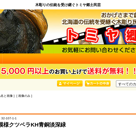
木彫りの伝統を受け継ぐトミヤ郷土民芸
品名と画像 ] [ 画像のみ ]
32-107-1-1
模様クツベラKH青銅淡深緑