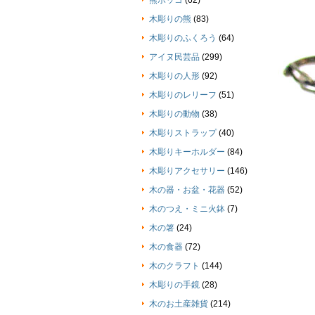
熊ボッコ
(62)
木彫りの熊
(83)
木彫りのふくろう
(64)
アイヌ民芸品
(299)
木彫りの人形
(92)
木彫りのレリーフ
(51)
木彫りの動物
(38)
木彫りストラップ
(40)
木彫りキーホルダー
(84)
木彫りアクセサリー
(146)
木の器・お盆・花器
(52)
木のつえ・ミニ火鉢
(7)
木の箸
(24)
木の食器
(72)
木のクラフト
(144)
木彫りの手鏡
(28)
木のお土産雑貨
(214)