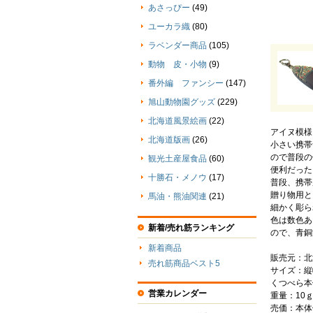
あさっぴー
(49)
ユーカラ織
(80)
ラベンダー商品
(105)
動物 皮・小物
(9)
番外編 ファンシー
(147)
旭山動物園グッズ
(229)
北海道風景絵画
(22)
アイヌ模様
北海道版画
(26)
小さい携帯
ので普段の
観光土産屋食品
(60)
便利だった
十勝石・メノウ
(17)
普段、携帯
贈り物用と
馬油・熊油関連
(21)
細かく彫ら
色は数色あ
新着/売れ筋ランキング
ので、青銅
新着商品
販売元：北
売れ筋商品ベスト5
サイズ：縦幅
くつべら本
営業カレンダー
重量：10
売価：本体価