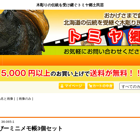
木彫りの伝統を受け継ぐトミヤ郷土民芸
品名と画像 ] [ 画像のみ ]
36-065-1
ぴーミニメモ帳3個セット