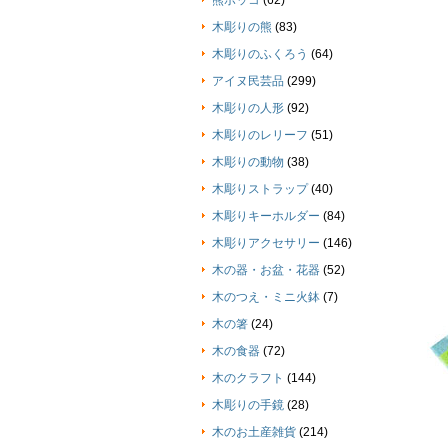
熊ボッコ
(62)
木彫りの熊
(83)
木彫りのふくろう
(64)
アイヌ民芸品
(299)
木彫りの人形
(92)
木彫りのレリーフ
(51)
木彫りの動物
(38)
木彫りストラップ
(40)
木彫りキーホルダー
(84)
木彫りアクセサリー
(146)
木の器・お盆・花器
(52)
木のつえ・ミニ火鉢
(7)
木の箸
(24)
木の食器
(72)
木のクラフト
(144)
木彫りの手鏡
(28)
木のお土産雑貨
(214)