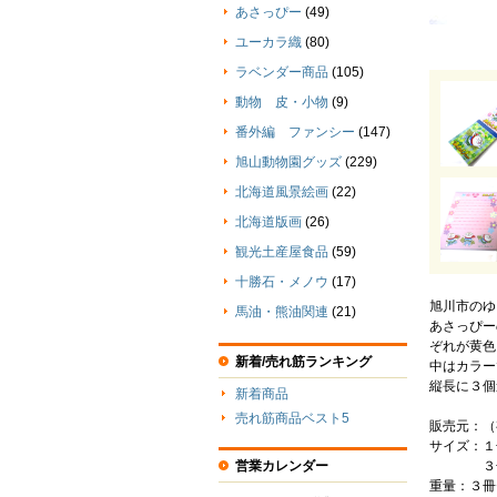
あさっぴー
(49)
ユーカラ織
(80)
ラベンダー商品
(105)
動物 皮・小物
(9)
番外編 ファンシー
(147)
旭山動物園グッズ
(229)
北海道風景絵画
(22)
北海道版画
(26)
観光土産屋食品
(59)
十勝石・メノウ
(17)
旭川市のゆ
馬油・熊油関連
(21)
あさっぴー
ぞれが黄色
新着/売れ筋ランキング
中はカラー
縦長に３個
新着商品
売れ筋商品ベスト5
販売元：（
サイズ：１
３冊セット
営業カレンダー
重量：３冊