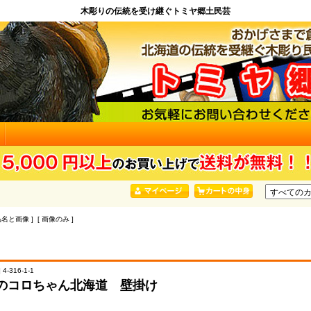
木彫りの伝統を受け継ぐトミヤ郷土民芸
品名と画像 ] [ 画像のみ ]
4-316-1-1
のコロちゃん北海道 壁掛け