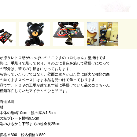
が漂うレトロ感がいっぱいの「こぐまのコロちゃん」壁掛けです。
熊は、手彫りで彫っており、そのごに着色を施して壁掛けになって
の部分は、筆での手描きになっております。
ら飾っていたわけではなく、壁面に空きが出た際に膨大な種類の商
の向くままスペースにはまる品を見つけて飾っております。
品です。トミヤの工場が建て直す前に手掛けていた品のコロちゃん
種類存在していたアイテムのひと品です。
海道旭川
材
体の縦幅10cm・熊の厚み1.5cm
レート横幅9.5cm
もから下部までの総全長25cm
ｇ
価格￥800 税込価格￥880