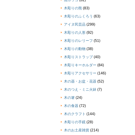
熊ボッコ
(62)
木彫りの熊
(83)
木彫りのふくろう
(63)
アイヌ民芸品
(299)
木彫りの人形
(92)
木彫りのレリーフ
(51)
木彫りの動物
(38)
木彫りストラップ
(40)
木彫りキーホルダー
(84)
木彫りアクセサリー
(146)
木の器・お盆・花器
(52)
木のつえ・ミニ火鉢
(7)
木の箸
(24)
木の食器
(72)
木のクラフト
(144)
木彫りの手鏡
(28)
木のお土産雑貨
(214)