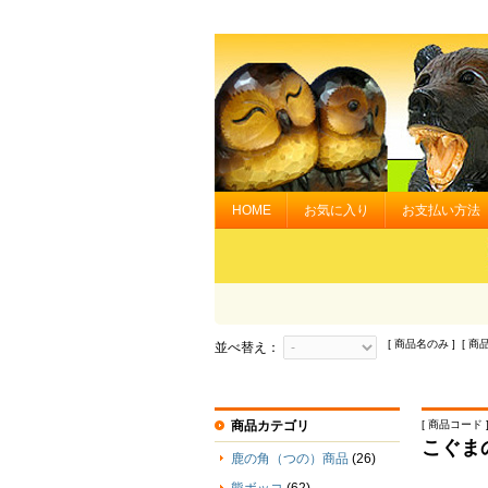
HOME
お気に入り
お支払い方法
[ 商品名のみ ] [ 商
並べ替え：
商品カテゴリ
[ 商品コード ] 
こぐま
鹿の角（つの）商品
(26)