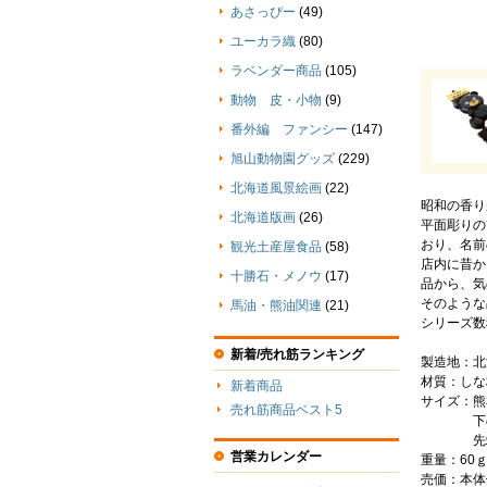
あさっぴー
(49)
ユーカラ織
(80)
ラベンダー商品
(105)
動物 皮・小物
(9)
番外編 ファンシー
(147)
旭山動物園グッズ
(229)
北海道風景絵画
(22)
昭和の香り
北海道版画
(26)
平面彫りの
おり、名前
観光土産屋食品
(58)
店内に昔か
十勝石・メノウ
(17)
品から、気
そのような
馬油・熊油関連
(21)
シリーズ数
新着/売れ筋ランキング
製造地：北
材質：しな
新着商品
サイズ：熊本
売れ筋商品ベスト5
下の板プ
先端のひ
営業カレンダー
重量：60
売価：本体