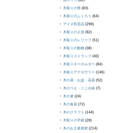
熊ボッコ
(62)
木彫りの熊
(83)
木彫りのふくろう
(64)
アイヌ民芸品
(299)
木彫りの人形
(92)
木彫りのレリーフ
(51)
木彫りの動物
(38)
木彫りストラップ
(40)
木彫りキーホルダー
(84)
木彫りアクセサリー
(146)
木の器・お盆・花器
(52)
木のつえ・ミニ火鉢
(7)
木の箸
(24)
木の食器
(72)
木のクラフト
(144)
木彫りの手鏡
(28)
木のお土産雑貨
(214)