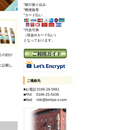
*銀行振り込み
*郵便振替
*カード払い
*代金引換
（現金orカード払い）
となっております。
うの顔が
に記載し
ご連絡先
■お電話 0166-26-5661
■FAX 0166-25-5439
■Mail info@tomiya-s.com