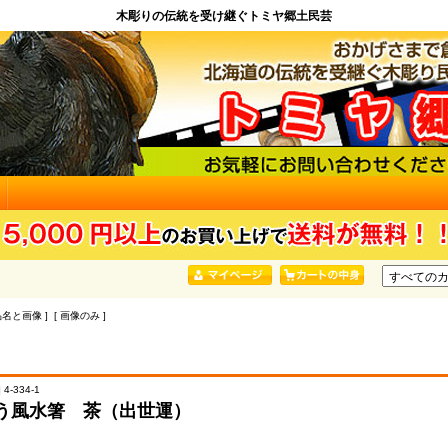
木彫りの伝統を受け継ぐトミヤ郷土民芸
品名と画像 ] [ 画像のみ ]
4-334-1
う風水箸 茶（出世運）