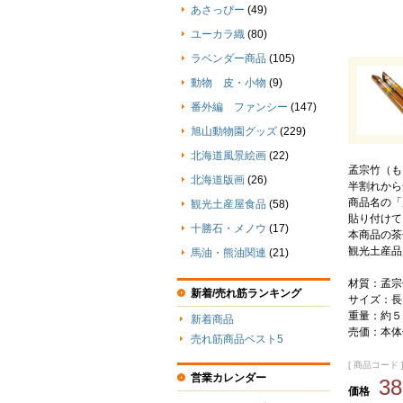
あさっぴー
(49)
ユーカラ織
(80)
ラベンダー商品
(105)
動物 皮・小物
(9)
番外編 ファンシー
(147)
旭山動物園グッズ
(229)
北海道風景絵画
(22)
孟宗竹（も
北海道版画
(26)
半割れから
商品名の「
観光土産屋食品
(58)
貼り付けて
十勝石・メノウ
(17)
本商品の茶
観光土産品
馬油・熊油関連
(21)
材質：孟宗
新着/売れ筋ランキング
サイズ：長さ
重量：約５
新着商品
売価：本体
売れ筋商品ベスト5
[ 商品コード ] 
営業カレンダー
3
価格