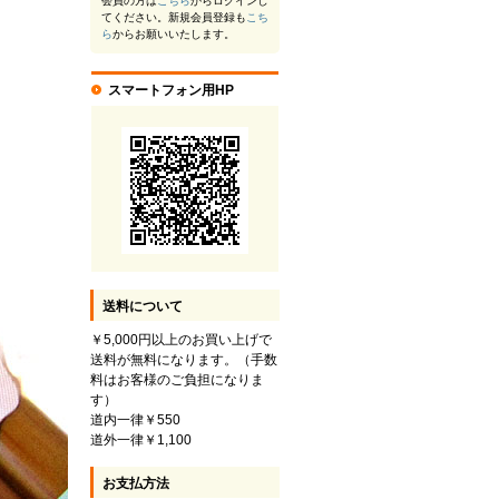
会員の方は
こちら
からログインし
てください。新規会員登録も
こち
ら
からお願いいたします。
スマートフォン用HP
送料について
￥5,000円以上のお買い上げで
送料が無料になります。（手数
料はお客様のご負担になりま
す）
道内一律￥550
道外一律￥1,100
お支払方法