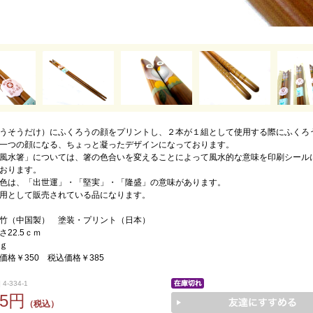
うそうだけ）にふくろうの顔をプリントし、２本が１組として使用する際にふくろ
一つの顔になる、ちょっと凝ったデザインになっております。
風水箸」については、箸の色合いを変えることによって風水的な意味を印刷シール
おります。
色は、「出世運」・「堅実」・「隆盛」の意味があります。
用として販売されている品になります。
竹（中国製） 塗装・プリント（日本）
22.5ｃｍ
ｇ
価格￥350 税込価格￥385
4-334-1
85円
（税込）