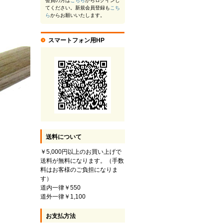
会員の方は
こちら
からログインし
てください。新規会員登録も
こち
ら
からお願いいたします。
スマートフォン用HP
送料について
￥5,000円以上のお買い上げで
送料が無料になります。（手数
料はお客様のご負担になりま
す）
道内一律￥550
道外一律￥1,100
お支払方法