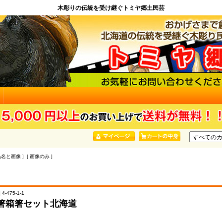
木彫りの伝統を受け継ぐトミヤ郷土民芸
品名と画像 ] [ 画像のみ ]
4-475-1-1
箸箱箸セット北海道