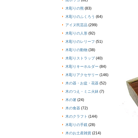
熊ボッコ
(62)
木彫りの熊
(83)
木彫りのふくろう
(64)
アイヌ民芸品
(299)
木彫りの人形
(92)
木彫りのレリーフ
(51)
木彫りの動物
(38)
木彫りストラップ
(40)
木彫りキーホルダー
(84)
木彫りアクセサリー
(146)
木の器・お盆・花器
(52)
木のつえ・ミニ火鉢
(7)
木の箸
(24)
木の食器
(72)
木のクラフト
(144)
木彫りの手鏡
(28)
木のお土産雑貨
(214)