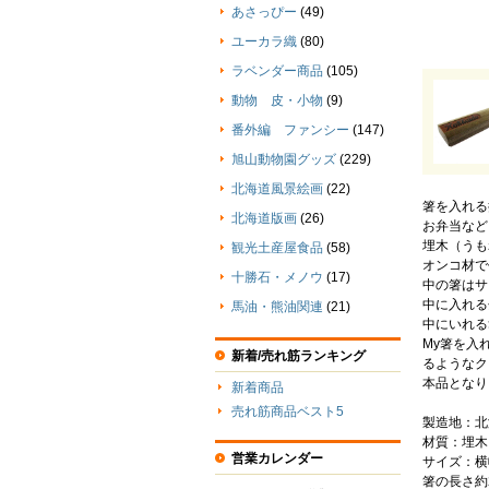
あさっぴー
(49)
ユーカラ織
(80)
ラベンダー商品
(105)
動物 皮・小物
(9)
番外編 ファンシー
(147)
旭山動物園グッズ
(229)
北海道風景絵画
(22)
箸を入れる
北海道版画
(26)
お弁当など
埋木（うも
観光土産屋食品
(58)
オンコ材で
十勝石・メノウ
(17)
中の箸はサ
中に入れる
馬油・熊油関連
(21)
中にいれる
My箸を入
新着/売れ筋ランキング
るようなク
本品となり
新着商品
売れ筋商品ベスト5
製造地：北
材質：埋木
営業カレンダー
サイズ：横幅
箸の長さ約2