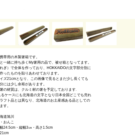
携帯用の木製箸箱です。
と一緒に持ち歩くMy箸用の品で、被せ箱となってます。
れぎ）で全体を作っており、HOKKAIDOの文字部分別に
作ったものを貼りあわせております。
イズ21cmとなり、この画像で見るとまだ少し長くても
分には少し余裕があります。
箸の材質は、クルミ材の箸を予定しております.
れるケースにも北海道の文字となり日本全国どこでも売れ
ラフト品とは異なり、北海道のお土産感ある品としての
ます。
海道旭川
・おんこ
24.5cm・縦幅3㎝・高さ1.5cm
1cm