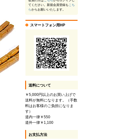
会員の方は
こちら
からログインし
てください。新規会員登録も
こち
ら
からお願いいたします。
スマートフォン用HP
送料について
￥5,000円以上のお買い上げで
送料が無料になります。（手数
料はお客様のご負担になりま
す）
道内一律￥550
道外一律￥1,100
お支払方法