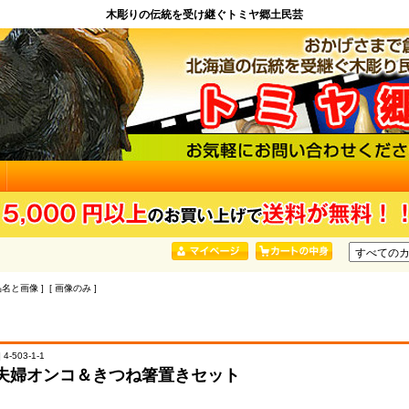
木彫りの伝統を受け継ぐトミヤ郷土民芸
品名と画像 ] [ 画像のみ ]
4-503-1-1
夫婦オンコ＆きつね箸置きセット