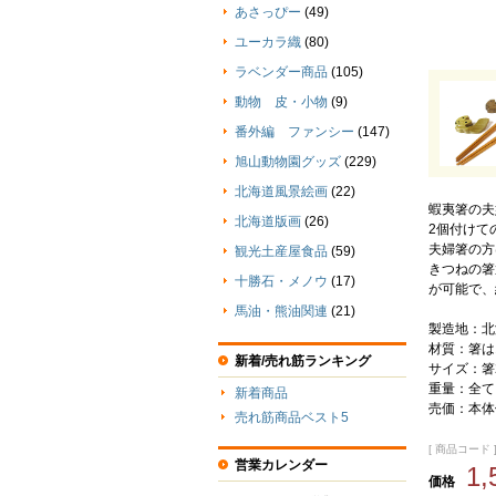
あさっぴー
(49)
ユーカラ織
(80)
ラベンダー商品
(105)
動物 皮・小物
(9)
番外編 ファンシー
(147)
旭山動物園グッズ
(229)
北海道風景絵画
(22)
蝦夷箸の夫
北海道版画
(26)
2個付けて
夫婦箸の方
観光土産屋食品
(59)
きつねの箸
十勝石・メノウ
(17)
が可能で、
馬油・熊油関連
(21)
製造地：北
材質：箸は
新着/売れ筋ランキング
サイズ：箸2
重量：全て
新着商品
売価：本体価
売れ筋商品ベスト5
[ 商品コード ] 
営業カレンダー
1
価格