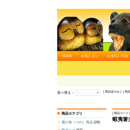
HOME
お気に入り
お支払い方法
[ 商品名のみ ] [ 商
並べ替え：
商品カテゴリ
[ 商品コード ] 
蝦夷箸
鹿の角（つの）商品
(26)