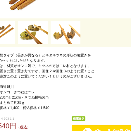
婦タイプ（長さが異なる）とキタキツネの形状の箸置きを
のセットにした品となります。
は、材質がオンコ箸で、キツネの方はニレ材となります。
置きに置く置き方ですが、画像２や画像３のように置くこと
絶対このように置いてください！というのがございません。
海道旭川
オンコ・きつねはニレ
3cmと21cm・きつね横幅6cm
まとめて約25ｇ
格￥1,400 税込価格￥1,540
4-503-1-1
,540円
（税込）