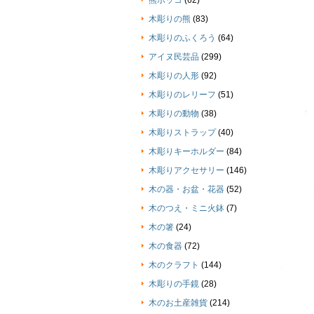
熊ボッコ
(62)
木彫りの熊
(83)
木彫りのふくろう
(64)
アイヌ民芸品
(299)
木彫りの人形
(92)
木彫りのレリーフ
(51)
木彫りの動物
(38)
木彫りストラップ
(40)
木彫りキーホルダー
(84)
木彫りアクセサリー
(146)
木の器・お盆・花器
(52)
木のつえ・ミニ火鉢
(7)
木の箸
(24)
木の食器
(72)
木のクラフト
(144)
木彫りの手鏡
(28)
木のお土産雑貨
(214)