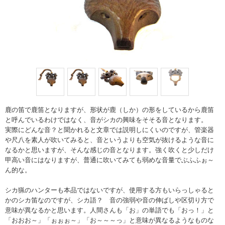
鹿の笛で鹿笛となりますが、形状が鹿（しか）の形をしているから鹿笛
と呼んでいるわけではなく、音がシカの興味をそそる音となります。
実際にどんな音？と聞かれると文章では説明しにくいのですが、管楽器
や尺八を素人が吹いてみると、音というよりも空気が抜けるような音に
なるかと思いますが、そんな感じの音となります。強く吹くと少しだけ
甲高い音にはなりますが、普通に吹いてみても弱めな音量でぶふふぉ～
ん的な。
シカ猟のハンターも本品ではないですが、使用する方もいらっしゃると
かのシカ笛なのですが、シカ語？ 音の強弱や音の伸ばしや区切り方で
意味が異なるかと思います。人間さんも「お」の単語でも「おっ！」と
「おおお～」「ぉぉぉ～」「お～～～っ」と意味が異なるようなものな