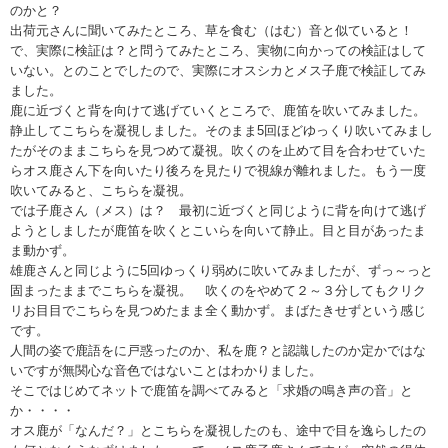
のかと？
出荷元さんに聞いてみたところ、草を食む（はむ）音と似ていると！
で、実際に検証は？と問うてみたところ、実物に向かっての検証はして
いない。とのことでしたので、実際にオスシカとメス子鹿で検証してみ
ました。
鹿に近づくと背を向けて逃げていくところで、鹿笛を吹いてみました。
静止してこちらを凝視しました。そのまま5回ほどゆっくり吹いてみまし
たがそのままこちらを見つめて凝視。吹くのを止めて目を合わせていた
らオス鹿さん下を向いたり後ろを見たりで視線が離れました。もう一度
吹いてみると、こちらを凝視。
では子鹿さん（メス）は？ 最初に近づくと同じように背を向けて逃げ
ようとしましたが鹿笛を吹くとこいらを向いて静止。目と目があったま
ま動かず。
雄鹿さんと同じように5回ゆっくり弱めに吹いてみましたが、ずっ～っと
固まったままでこちらを凝視。 吹くのをやめて２～３分してもクリク
リお目目でこちらを見つめたまま全く動かず。まばたきせずという感じ
です。
人間の姿で鹿語をに戸惑ったのか、私を鹿？と認識したのか定かではな
いですが無関心な音色ではないことはわかりました。
そこではじめてネットで鹿笛を調べてみると「求婚の鳴き声の音」と
か・・・・
オス鹿が「なんだ？」とこちらを凝視したのも、途中で目を逸らしたの