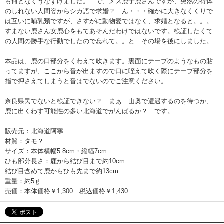
も何となくうなずけました。 で、メス鹿子鹿さんですが、突然の得体
のしれない人間姿からシカ語で求婚？ ん・・・確かに大きなくくりで
は互いに哺乳類ですが、さすがに動物愛ではなく、求婚となると。。。
すまない鹿さん女鹿心をもてあそんだわけではないです。検証したくて
の人間の勝手な行動でしたので忘れて。。と その場を後にしました。
本品は、鹿の口部分をくわえて吹きます。裏面にテープのようなもの貼
ってますが、ここから音が出ますので口に咥えて吹く際にテープ部分を
指で押さえてしまうと音はでないのでご注意ください。
奈良県民でないと検証できない？ まぁ 山奥で遭遇するのを待つか、
鹿に出くわす可能性の多い北海道でがんばるか？ です。
販売元：北海道阿寒
材質：タモ？
サイズ：本体横幅5.8cm・縦幅7cm
ひも部分長さ：鹿から結び目まで約10cm
結び目含めて鹿からひも先まで約13cm
重量：約5ｇ
売価：本体価格￥1,300 税込価格￥1,430