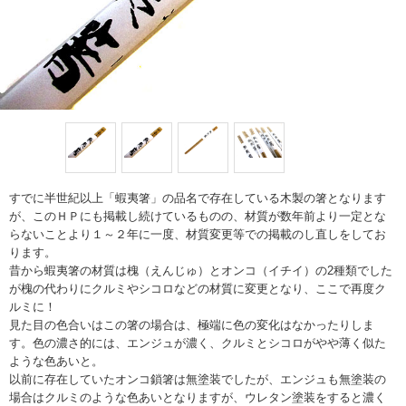
すでに半世紀以上「蝦夷箸」の品名で存在している木製の箸となります
が、このＨＰにも掲載し続けているものの、材質が数年前より一定とな
らないことより１～２年に一度、材質変更等での掲載のし直しをしてお
ります。
昔から蝦夷箸の材質は槐（えんじゅ）とオンコ（イチイ）の2種類でした
が槐の代わりにクルミやシコロなどの材質に変更となり、ここで再度ク
ルミに！
見た目の色合いはこの箸の場合は、極端に色の変化はなかったりしま
す。色の濃さ的には、エンジュが濃く、クルミとシコロがやや薄く似た
ような色あいと。
以前に存在していたオンコ鎖箸は無塗装でしたが、エンジュも無塗装の
場合はクルミのような色あいとなりますが、ウレタン塗装をすると濃く