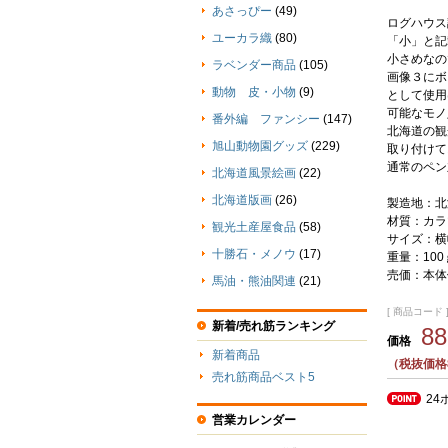
あさっぴー
(49)
ログハウス
ユーカラ織
(80)
「小」と記
小さめなの
ラベンダー商品
(105)
画像３にボ
動物 皮・小物
(9)
として使用
可能なモノ
番外編 ファンシー
(147)
北海道の観
旭山動物園グッズ
(229)
取り付けて
通常のペン
北海道風景絵画
(22)
北海道版画
(26)
製造地：北
材質：カラ
観光土産屋食品
(58)
サイズ：横幅
十勝石・メノウ
(17)
重量：100
売価：本体
馬油・熊油関連
(21)
[ 商品コード ] 
新着/売れ筋ランキング
8
価格
新着商品
（税抜価格
売れ筋商品ベスト5
24
営業カレンダー