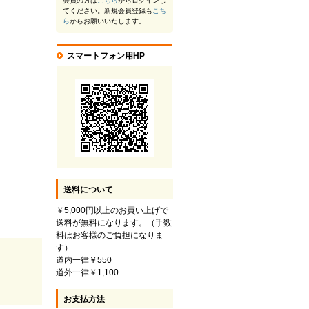
会員の方は
こちら
からログインし
てください。新規会員登録も
こち
ら
からお願いいたします。
スマートフォン用HP
送料について
￥5,000円以上のお買い上げで
送料が無料になります。（手数
料はお客様のご負担になりま
す）
道内一律￥550
道外一律￥1,100
お支払方法