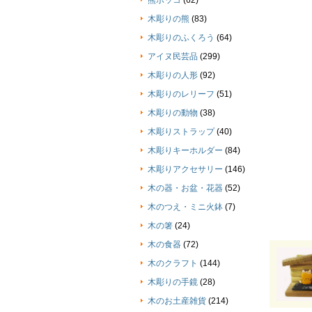
熊ボッコ
(62)
木彫りの熊
(83)
木彫りのふくろう
(64)
アイヌ民芸品
(299)
木彫りの人形
(92)
木彫りのレリーフ
(51)
木彫りの動物
(38)
木彫りストラップ
(40)
木彫りキーホルダー
(84)
木彫りアクセサリー
(146)
木の器・お盆・花器
(52)
木のつえ・ミニ火鉢
(7)
木の箸
(24)
木の食器
(72)
木のクラフト
(144)
木彫りの手鏡
(28)
木のお土産雑貨
(214)