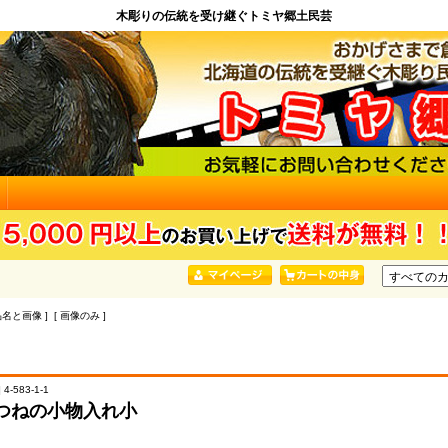
木彫りの伝統を受け継ぐトミヤ郷土民芸
品名と画像 ] [ 画像のみ ]
4-583-1-1
つねの小物入れ小