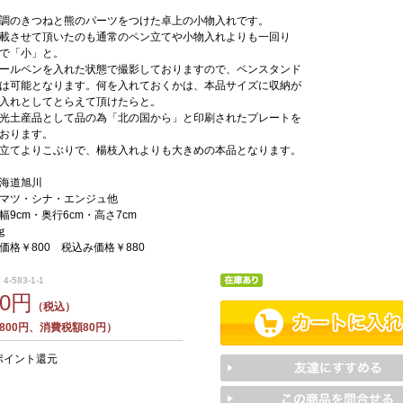
調のきつねと熊のパーツをつけた卓上の小物入れです。
載させて頂いたのも通常のペン立てや小物入れよりも一回り
で「小」と。
ールペンを入れた状態で撮影しておりますので、ペンスタンド
は可能となります。何を入れておくかは、本品サイズに収納が
入れとしてとらえて頂けたらと。
光土産品として品の為「北の国から」と印刷されたプレートを
おります。
立てよりこぶりで、楊枝入れよりも大きめの本品となります。
海道旭川
マツ・シナ・エンジュ他
9cm・奥行6cm・高さ7cm
ｇ
価格￥800 税込み価格￥880
4-583-1-1
80円
（税込）
800円、消費税額80円）
ポイント還元