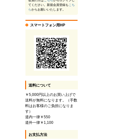
会員の方は
こちら
からログインし
てください。新規会員登録も
こち
ら
からお願いいたします。
スマートフォン用HP
送料について
￥5,000円以上のお買い上げで
送料が無料になります。（手数
料はお客様のご負担になりま
す）
道内一律￥550
道外一律￥1,100
お支払方法