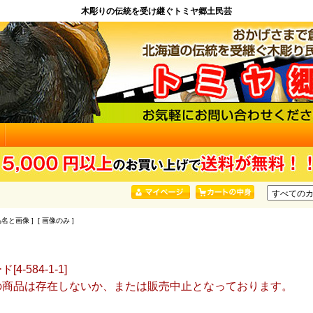
木彫りの伝統を受け継ぐトミヤ郷土民芸
品名と画像 ] [ 画像のみ ]
4-584-1-1]
の商品は存在しないか、または販売中止となっております。