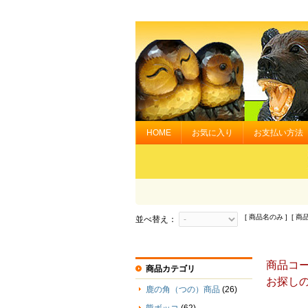
HOME
お気に入り
お支払い方法
[ 商品名のみ ] [ 商
並べ替え：
商品コード[
商品カテゴリ
お探し
鹿の角（つの）商品
(26)