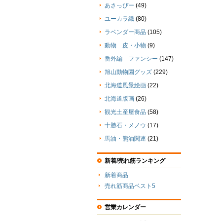
あさっぴー
(49)
ユーカラ織
(80)
ラベンダー商品
(105)
動物 皮・小物
(9)
番外編 ファンシー
(147)
旭山動物園グッズ
(229)
北海道風景絵画
(22)
北海道版画
(26)
観光土産屋食品
(58)
十勝石・メノウ
(17)
馬油・熊油関連
(21)
新着/売れ筋ランキング
新着商品
売れ筋商品ベスト5
営業カレンダー