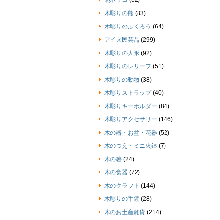
熊ボッコ
(62)
木彫りの熊
(83)
木彫りのふくろう
(64)
アイヌ民芸品
(299)
木彫りの人形
(92)
木彫りのレリーフ
(51)
木彫りの動物
(38)
木彫りストラップ
(40)
木彫りキーホルダー
(84)
木彫りアクセサリー
(146)
木の器・お盆・花器
(52)
木のつえ・ミニ火鉢
(7)
木の箸
(24)
木の食器
(72)
木のクラフト
(144)
木彫りの手鏡
(28)
木のお土産雑貨
(214)