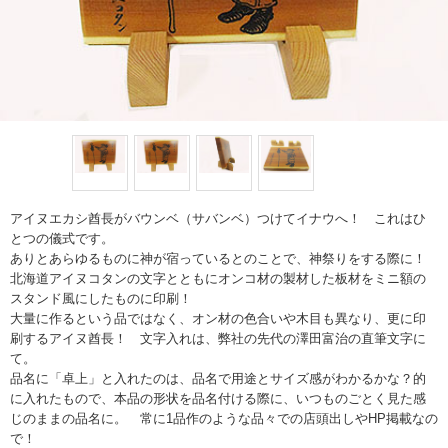
アイヌエカシ酋長がバウンベ（サバンベ）つけてイナウへ！ これはひ
とつの儀式です。
ありとあらゆるものに神が宿っているとのことで、神祭りをする際に！
北海道アイヌコタンの文字とともにオンコ材の製材した板材をミニ額の
スタンド風にしたものに印刷！
大量に作るという品ではなく、オン材の色合いや木目も異なり、更に印
刷するアイヌ酋長！ 文字入れは、弊社の先代の澤田富治の直筆文字に
て。
品名に「卓上」と入れたのは、品名で用途とサイズ感がわかるかな？的
に入れたもので、本品の形状を品名付ける際に、いつものごとく見た感
じのままの品名に。 常に1品作のような品々での店頭出しやHP掲載なの
で！