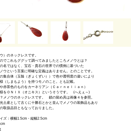
ウ）のネックレスです。
のでこれもググッて調べてみましたところメノウとは？
の名ではなく、宝石・貴石の世界での慣例に基づいた
ノウという言葉に明確な定義はありません。とのことです。
の集合体（玉髄（ぎょくずい））で色や透明度の違いにより
様（しまもよう）を持つモノのこと。とも記載。
や赤茶色のものをカーネリアン（Ｃａｒｎｅｌｉａｎ）
様をＯＮＩＸ（オニキス）というそうです。 (へえぇ～)
？メノウのネックレスです。 鎖の留め具は画像４を参照。
光土産として古くに十勝石とかと並んでメノウの装飾品もあり
の取扱品目ともなっておりました。
ズ：横幅1.5cm・縦幅2.5cm
cm
ｇ