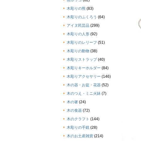
熊ボッコ
(62)
木彫りの熊
(83)
木彫りのふくろう
(64)
アイヌ民芸品
(299)
木彫りの人形
(92)
木彫りのレリーフ
(51)
木彫りの動物
(38)
木彫りストラップ
(40)
木彫りキーホルダー
(84)
木彫りアクセサリー
(146)
木の器・お盆・花器
(52)
木のつえ・ミニ火鉢
(7)
木の箸
(24)
木の食器
(72)
木のクラフト
(144)
木彫りの手鏡
(28)
木のお土産雑貨
(214)