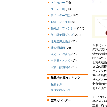
あさっぴー
(49)
ユーカラ織
(80)
ラベンダー商品
(105)
動物 皮・小物
(9)
番外編 ファンシー
(147)
旭山動物園グッズ
(229)
北海道風景絵画
(22)
瑪瑙（メノ
北海道版画
(26)
知識が無い
鉱物の種類
観光土産屋食品
(59)
呼び名でメ
十勝石・メノウ
(17)
石英の結晶
層状の縞模
馬油・熊油関連
(21)
オレンジ色
並行の縞模
新着/売れ筋ランキング
そのメノー
北海道の観
新着商品
お土産店で
売れ筋商品ベスト5
メノウのサイ
営業カレンダー
鎖の全長44
重量：約5