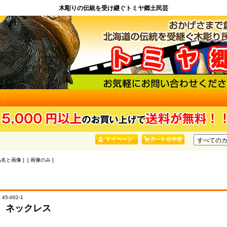
木彫りの伝統を受け継ぐトミヤ郷土民芸
品名と画像 ] [ 画像のみ ]
45-002-1
 ネックレス