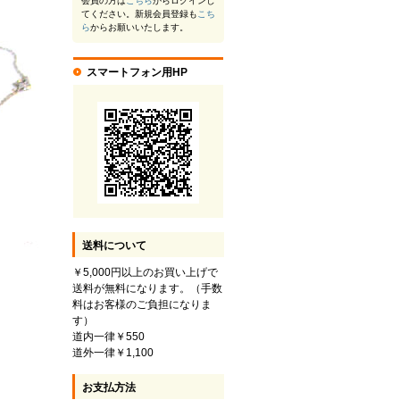
会員の方は
こちら
からログインし
てください。新規会員登録も
こち
ら
からお願いいたします。
スマートフォン用HP
送料について
￥5,000円以上のお買い上げで
送料が無料になります。（手数
料はお客様のご負担になりま
す）
道内一律￥550
道外一律￥1,100
お支払方法