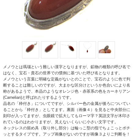
メノウとは瑪瑙という難しい漢字となりますが、鉱物の種類の呼び名で
はなく、宝石・貴石の世界での慣例に基づいた呼び名となります。
メノウという言葉に明確な定義がないとのことで、宝石のように色で判
断することは難しいのですが、大まかな区分けというか色合いにより名
称があるようで、本品のようなオレンジ色・赤茶系の色をカーネリアン
(Carnelian)と呼ばれたりするようです。
品名の「枠付き」についてですが、シルバー色の金属が後ろについてい
ることから「枠付き」としてます。裏面（画像４）を見ると中央部分に
刻印が入ってますが、虫眼鏡で拡大してもローマ字？英語文字が木印さ
れているのはわかりますが、見えないくらいに小さい文字です。
ネックレスの留め具（取り外し部分）は輪っこ型の指でちょこっとポチ
ッとするタイプです。アップ画像がないのですが画像３よりご判断を！