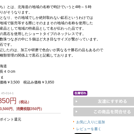
ち）とは、北海道の地域の名称で時計でいうと4時～５時
りがそうなります。
となり、その地域でしか絶対取れない鉱石というわけでは
地域で販売等する際にそのままその地域の名称を使用した
産品として地域の特産品として名が伝わった品です。
の黒石を使用したショートタイプのネックレスです。
数珠つなぎの中に５個ほど大き目なサイズが繋がっています。
石です。
記したのは、加工や研磨で色合いが異なる十勝石の品もあるので
種類管理の関係上で黒石と記載しております。
海道
長４０cm
0ｇ
格￥3,500 税込み価格￥3,850
45-014-1
,850円
（税込）
,500円、消費税額350円）
5ポイント還元
お気に入りに追加
レビューを書く