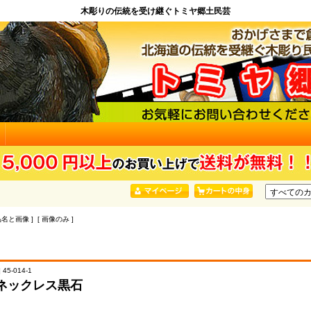
木彫りの伝統を受け継ぐトミヤ郷土民芸
品名と画像 ] [ 画像のみ ]
45-014-1
ネックレス黒石