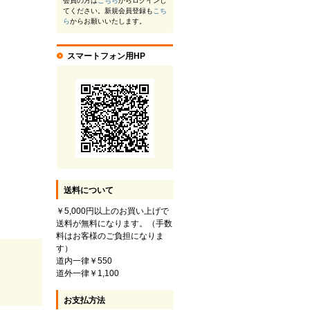
会員の方は
こちら
からログインし
てください。新規会員登録も
こち
ら
からお願いいたします。
スマートフォン用HP
送料について
￥5,000円以上のお買い上げで
送料が無料になります。（手数
料はお客様のご負担になりま
す）
道内一律￥550
道外一律￥1,100
お支払方法