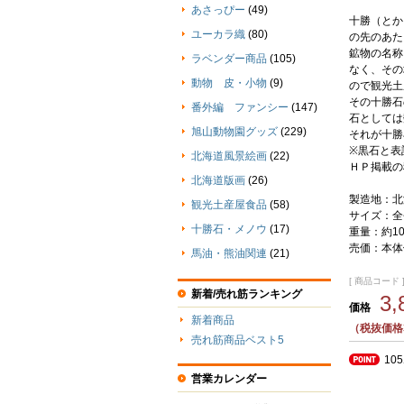
あさっぴー
(49)
十勝（とか
ユーカラ織
(80)
の先のあた
鉱物の名称
ラベンダー商品
(105)
なく、その
動物 皮・小物
(9)
ので観光土
その十勝石
番外編 ファンシー
(147)
石としては
旭山動物園グッズ
(229)
それが十勝
※黒石と表
北海道風景絵画
(22)
ＨＰ掲載の
北海道版画
(26)
製造地：北
観光土産屋食品
(58)
サイズ：全
十勝石・メノウ
(17)
重量：約1
売価：本体価
馬油・熊油関連
(21)
[ 商品コード ] 
新着/売れ筋ランキング
3
価格
新着商品
（税抜価格3
売れ筋商品ベスト5
10
営業カレンダー