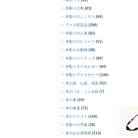
熊ボッコ
(62)
木彫りの熊
(83)
木彫りのふくろう
(64)
アイヌ民芸品
(299)
木彫りの人形
(92)
木彫りのレリーフ
(51)
木彫りの動物
(38)
木彫りストラップ
(40)
木彫りキーホルダー
(84)
木彫りアクセサリー
(146)
木の器・お盆・花器
(52)
木のつえ・ミニ火鉢
(7)
木の箸
(24)
木の食器
(72)
木のクラフト
(144)
木彫りの手鏡
(28)
木のお土産雑貨
(214)