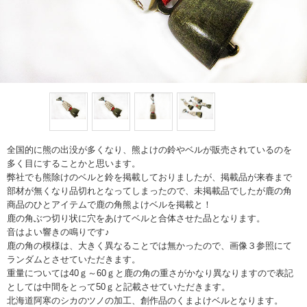
全国的に熊の出没が多くなり、熊よけの鈴やベルが販売されているのを
多く目にすることかと思います。
弊社でも熊除けのベルと鈴を掲載しておりましたが、掲載品が来春まで
部材が無くなり品切れとなってしまったので、未掲載品でしたが鹿の角
商品のひとアイテムで鹿の角熊よけベルを掲載と！
鹿の角ぶつ切り状に穴をあけてベルと合体させた品となります。
音はよい響きの鳴りです♪
鹿の角の模様は、大きく異なることでは無かったので、画像３参照にて
ランダムとさせていただきます。
重量については40ｇ～60ｇと鹿の角の重さがかなり異なりますので表記
としては中間をとって50ｇと記載させていただきます。
北海道阿寒のシカのツノの加工、創作品のくまよけベルとなります。